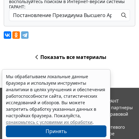
воспользуйтесь поиском в Интернет-версии системы
ГАРАНТ:
Показать все материалы
Мы обрабатываем локальные данные
браузера и используем инструменты
аналитики в целях улучшения и обеспечения
работоспособности сайта, статистических
© ООО "НПП "ГАРАНТ-СЕРВИС", 2026. Система ГАРАНТ
исследований и обзоров. Вы можете
выпускается с 1990 года. Компания "Гарант" и ее партнеры
запретить обработку указанных данных в
являются участниками Российской ассоциации правовой
настройках браузера. Пожалуйста,
информации ГАРАНТ.
ознакомьтесь с условиями их обработки
.
Портал ГАРАНТ.РУ зарегистрирован в качестве сетевого
Принять
издания Федеральной службой по надзору в сфере