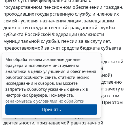
при отсутствии федерального закона о
государственном пенсионном обеспечении граждан,
проходивших государственную службу, и членов их
семей - условия назначения лицам, замещавшим
должности государственной гражданской службы
субъекта Российской Федерации (должности
муниципальной службы), пенсии за выслугу лет,
предоставляемой за счет средств бюджета субъекта
Российской Федерации дополнительно к их
Мы обрабатываем локальные данные
трудовой пенсии, вправе определять, периоды какой
браузера и используем инструменты
трудовой деятельности, предшествовавшей
аналитики в целях улучшения и обеспечения
государственной гражданской (муниципальной)
работоспособности сайта, статистических
службе, помимо предусмотренной непосредственно
исследований и обзоров. Вы можете
федеральным законодательством, подлежат зачету в
запретить обработку указанных данных в
настройках браузера. Пожалуйста,
стаж, дающий право на такую пенсию, исходя в том
ознакомьтесь с условиями их обработки
.
числе из своих финансовых возможностей. При этом
закрепление в законе субъекта Российской
Принять
Федерации перечня периодов трудовой
деятельности, признаваемой равнозначной