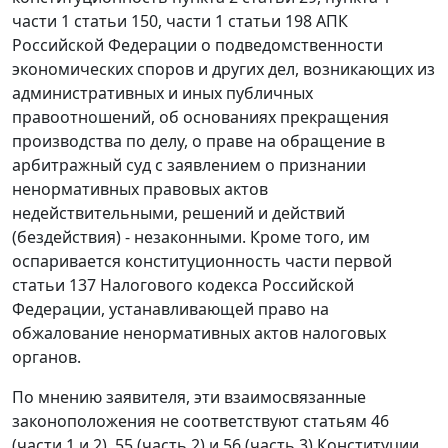
части 1 статьи 150
,
части 1 статьи 198
АПК
Российской Федерации о подведомственности
экономических споров и других дел, возникающих из
административных и иных публичных
правоотношений, об основаниях прекращения
производства по делу, о праве на обращение в
арбитражный суд с заявлением о признании
ненормативных правовых актов
недействительными, решений и действий
(бездействия) - незаконными. Кроме того, им
оспаривается конституционность
части первой
статьи 137
Налогового кодекса Российской
Федерации, устанавливающей право на
обжалование ненормативных актов налоговых
органов.
По мнению заявителя, эти взаимосвязанные
законоположения не соответствуют статьям 46
(
части 1
и
2
), 55 (
часть 2
) и 56 (
часть 3
) Конституции