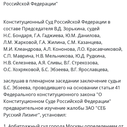
Российской Федерации"
Конституционный Суд Российской Федерации в
составе Председателя В.Д. Зорькина, судей
Н.С. Бондаря, Г.А. Гаджиева, Ю.М. Данилова,
Л.М. Жарковой, Г.А. Жилина, С.М. Казанцева,
М.И. Клеандрова, А.Л. Кононова, Л.О. Красавчиковой,
С.П. Маврина, Н.В. Мельникова, Ю.Д. Рудкина,
Н.В. Селезнева, А.Я. Сливы, В.Г. Стрекозова,
О.С. Хохряковой, Б.С. Эбзеева, В.Г. Ярославцева,
заслушав в пленарном заседании заключение судьи
Б.С. Эбзеева, проводившего на основании
статьи 41
Федерального конституционного закона "О
Конституционном Суде Российской Федерации"
предварительное изучение жалобы ЗАО "СЕБ
Русский Лизинг", установил:
1. Арбитражный суд города Москвы определением от