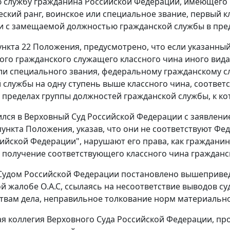
 службу гражданина Российской Федерации, имеющего к
ский ранг, воинское или специальное звание, первый к
и с замещаемой должностью гражданской службы в пре
ункта 22 Положения, предусмотрено, что если указанн
ого гражданского служащего классного чина иного вида
ли специального звания, федеральному гражданскому 
 службы на одну ступень выше классного чина, соотв
в пределах группы должностей гражданской службы, к к
тился в Верховный Суд Российской Федерации с заявлен
пункта Положения, указав, что они не соответствуют Фе
ийской Федерации", нарушают его права, как гражданин
 получение соответствующего классного чина гражданс
удом Российской Федерации постановлено вышеприведе
й жалобе О.А.С, ссылаясь на несоответствие выводов су
твам дела, неправильное толкование норм материально
я коллегия Верховного Суда Российской Федерации, пр