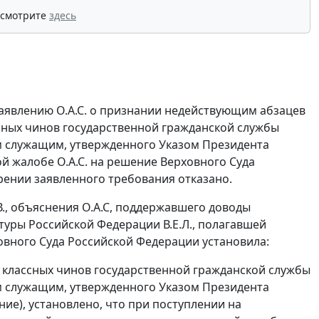
 смотрите
здесь
заявлению О.А.С. о признании недействующим абзацев
ссных чинов государственной гражданской службы
 служащим, утвержденного Указом Президента
ой жалобе О.А.С. на решение Верховного Суда
орении заявленного требования отказано.
В., объяснения О.А.С, поддержавшего доводы
уры Российской Федерации В.Е.Л., полагавшей
овного Суда Российской Федерации установила:
я классных чинов государственной гражданской службы
 служащим, утвержденного Указом Президента
ние), установлено, что при поступлении на