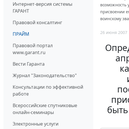
Интернет-версия системы
возможность 
ГАРАНТ
присвоении ем
воинскому зв
Правовой консалтинг
26 июня 2007
ПРАЙМ
Опред
Правовой портал
www.garant.ru
ап
Вести Гаранта
к
Журнал "Законодательство"
по
Консультации по эффективной
работе
при
Всероссийские спутниковые
быть
онлайн-семинары
Электронные услуги