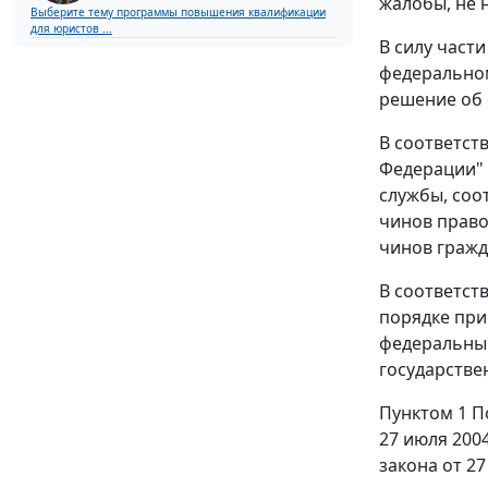
жалобы, не 
Выберите тему программы повышения квалификации
для юристов ...
В силу част
федеральном
решение об 
В соответст
Федерации" 
службы, соо
чинов право
чинов гражд
В соответст
порядке при
федеральным
государстве
Пунктом 1 П
27 июля 200
закона от 2