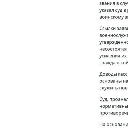
звания в сл
указал суд 
воинскому з
Ссылки заяв
военнослужа
утвержденно
несостоятел
усиления их
гражданской
Доводы касс
основаны на
служить пов
Суд, проана
нормативных
противоречи
На основани