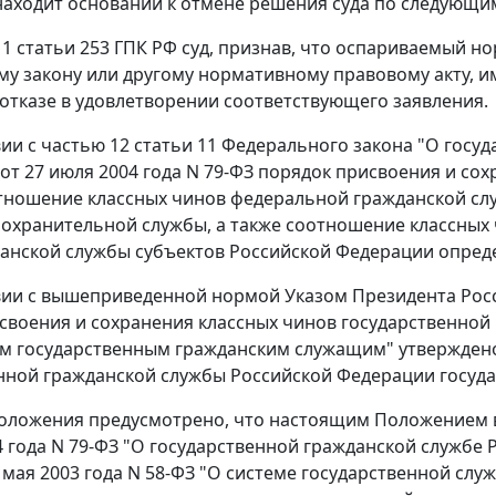
находит оснований к отмене решения суда по следующи
и 1 статьи 253 ГПК РФ суд, признав, что оспариваемый 
у закону или другому нормативному правовому акту,
отказе в удовлетворении соответствующего заявления.
вии с частью 12 статьи 11 Федерального закона "О госу
от 27 июля 2004 года N 79-ФЗ порядок присвоения и со
тношение классных чинов федеральной гражданской слу
охранительной службы, а также соотношение классных
анской службы субъектов Российской Федерации опред
вии с вышеприведенной нормой Указом Президента Росс
своения и сохранения классных чинов государственной
 государственным гражданским служащим" утверждено
нной гражданской службы Российской Федерации госуд
оложения предусмотрено, что настоящим Положением в 
4 года N 79-ФЗ "О государственной гражданской службе
7 мая 2003 года N 58-ФЗ "О системе государственной сл