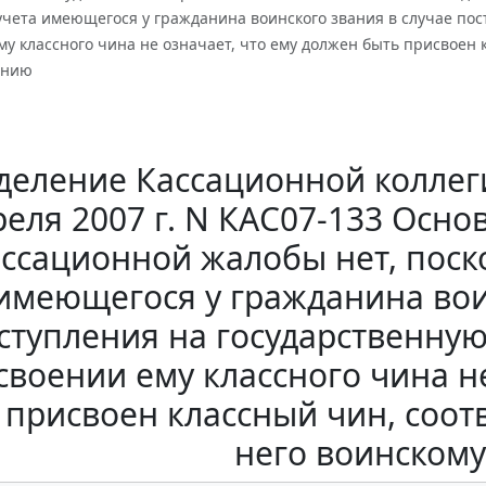
учета имеющегося у гражданина воинского звания в случае по
у классного чина не означает, что ему должен быть присвоен
анию
еление Кассационной коллеги
реля 2007 г. N КАС07-133 Осно
ассационной жалобы нет, поск
имеющегося у гражданина вои
ступления на государственну
своении ему классного чина не
 присвоен классный чин, соо
него воинском