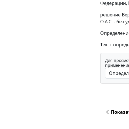
Федерации, 
решение Вер
О.А.С. - без
Определение
Текст опред
Для просмо
применения
Показа