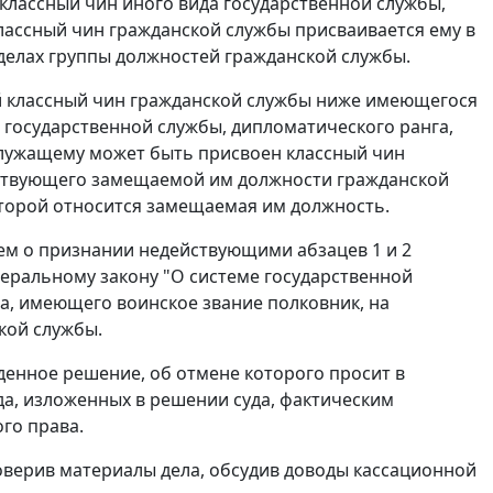
лассный чин иного вида государственной службы,
лассный чин гражданской службы присваивается ему в
делах группы должностей гражданской службы.
ый классный чин гражданской службы ниже имеющегося
 государственной службы, дипломатического ранга,
служащему может быть присвоен классный чин
етствующего замещаемой им должности гражданской
оторой относится замещаемая им должность.
ием о признании недействующими абзацев 1 и 2
деральному закону "О системе государственной
а, имеющего воинское звание полковник, на
кой службы.
нное решение, об отмене которого просит в
да, изложенных в решении суда, фактическим
го права.
оверив материалы дела, обсудив доводы кассационной