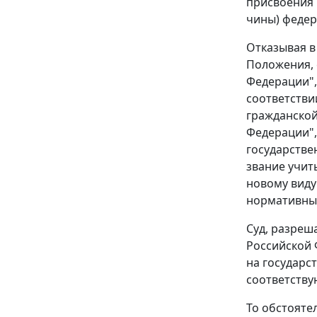
присвоения 
чины) федер
Отказывая в
Положения, 
Федерации",
соответстви
гражданской
Федерации",
государстве
звание учит
новому виду
нормативны
Суд, разреш
Российской 
на государс
соответств
То обстояте