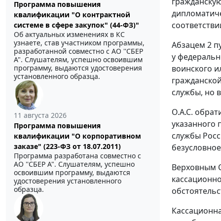
гражданскую
Программа повышения
дипломатиче
квалификации "О контрактной
соответстви
системе в сфере закупок" (44-ФЗ)"
Об актуальных изменениях в КС
узнаете, став участником программы,
Абзацем 2 п
разработанной совместно с АО ''СБЕР
у федеральн
А". Слушателям, успешно освоившим
воинского и
программу, выдаются удостоверения
установленного образца.
гражданской
службы, но 
О.А.С. обра
11 августа 2026
указанного 
Программа повышения
службы Росс
квалификации "О корпоративном
заказе" (223-ФЗ от 18.07.2011)
безусловное
Программа разработана совместно с
АО ''СБЕР А". Слушателям, успешно
Верховным С
освоившим программу, выдаются
кассационно
удостоверения установленного
образца.
обстоятельс
Кассационна