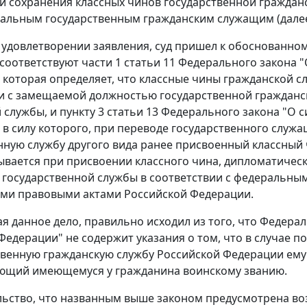
и сохранения классных чинов государственной гражданс
альным государственным гражданским служащим (далее
 удовлетворении заявления, суд пришел к обоснованном
соответствуют части 1 статьи 11 Федерального закона 
 которая определяет, что классные чины гражданской 
и с замещаемой должностью государственной гражданс
 службы, и пункту 3 статьи 13 Федерального закона "О 
 в силу которого, при переводе государственного служа
нную службу другого вида ранее присвоенный классный 
ывается при присвоении классного чина, дипломатическ
 государственной службы в соответствии с федеральны
ми правовыми актами Российской Федерации.
ая данное дело, правильно исходил из того, что Федера
Федерации" не содержит указания о том, что в случае 
твенную гражданскую службу Российской Федерации ему
ующий имеющемуся у гражданина воинскому званию.
льство, что названным выше законом предусмотрена в