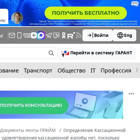
м
Войти
Eng
Перейти в систему ГАРАНТ
ование
Транспорт
Общество
IT
Профессия
П
Документы ленты ПРАЙМ
Определение Кассационной
я удовлетворения кассационной жалобы нет, поскольку