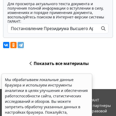
Для просмотра актуального текста документа и
получения полной информации о вступлении в силу,
изменениях и порядке применения документа,
воспользуйтесь поиском в Интернет-версии системы
ГАРАНТ:
Показать все материалы
Мы обрабатываем локальные данные
браузера и используем инструменты
аналитики в целях улучшения и обеспечения
работоспособности сайта, статистических
© ООО "НПП "ГАРАНТ-СЕРВИС", 2026. Система ГАРАНТ
исследований и обзоров. Вы можете
выпускается с 1990 года. Компания "Гарант" и ее партнеры
запретить обработку указанных данных в
являются участниками Российской ассоциации правовой
настройках браузера. Пожалуйста,