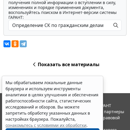
получения полной информации о вступлении в силу,
изменениях и порядке применения документа,
воспользуйтесь поиском в Интернет-версии системы
ГАРАНТ:
Показать все материалы
Мы обрабатываем локальные данные
браузера и используем инструменты
аналитики в целях улучшения и обеспечения
работоспособности сайта, статистических
© ООО "НПП "ГАРАНТ-СЕРВИС", 2026. Система ГАРАНТ
исследований и обзоров. Вы можете
выпускается с 1990 года. Компания "Гарант" и ее партнеры
запретить обработку указанных данных в
являются участниками Российской ассоциации правовой
настройках браузера. Пожалуйста,
информации ГАРАНТ.
ознакомьтесь с условиями их обработки
.
Портал ГАРАНТ.РУ зарегистрирован в качестве сетевого