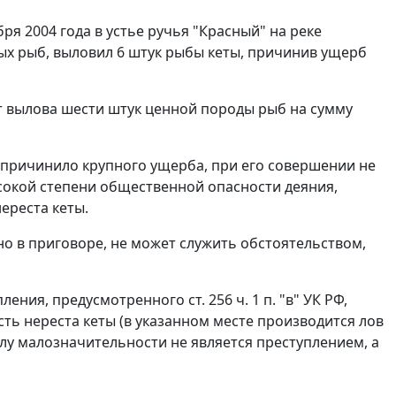
ря 2004 года в устье ручья "Красный" на реке
ых рыб, выловил 6 штук рыбы кеты, причинив ущерб
кт вылова шести штук ценной породы рыб на сумму
е причинило крупного ущерба, при его совершении не
сокой степени общественной опасности деяния,
нереста кеты.
ано в приговоре, не может служить обстоятельством,
ия, предусмотренного ст. 256 ч. 1 п. "в" УК РФ,
сть нереста кеты (в указанном месте производится лов
лу малозначительности не является преступлением, а