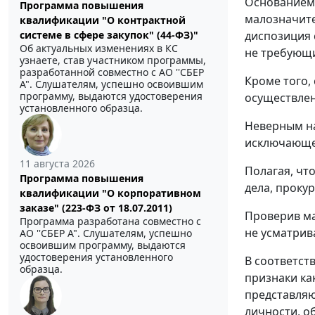
Основанием 
Программа повышения
малозначите
квалификации "О контрактной
диспозиция 
системе в сфере закупок" (44-ФЗ)"
Об актуальных изменениях в КС
не требующ
узнаете, став участником программы,
разработанной совместно с АО ''СБЕР
Кроме того,
А". Слушателям, успешно освоившим
программу, выдаются удостоверения
осуществлен
установленного образца.
Неверным на
исключающее
11 августа 2026
Полагая, чт
Программа повышения
дела, проку
квалификации "О корпоративном
заказе" (223-ФЗ от 18.07.2011)
Проверив ма
Программа разработана совместно с
не усматрив
АО ''СБЕР А". Слушателям, успешно
освоившим программу, выдаются
удостоверения установленного
В соответств
образца.
признаки ка
представляю
личности, о