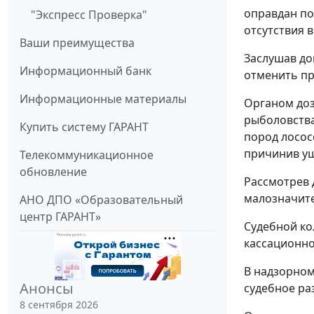
оправдан по
"Экспресс Проверка"
отсутствия в
Ваши преимущества
Заслушав до
Информационный банк
отменить пр
Информационные материалы
Органом доз
рыболовства
Купить систему ГАРАНТ
пород лосос
причинив ущ
Телекоммуникационное
обновление
Рассмотрев д
малозначите
АНО ДПО «Образовательный
центр ГАРАНТ»
Судебной ко
кассационно
В надзорном
Анонсы
судебное ра
8 сентября 2026