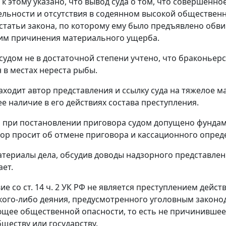
к этому указано, что вывод суда о том, что совершенное
льности и отсутствия в содеянном высокой общественн
статьи закона, по которому ему было предъявлено обв
им причинения материального ущерба.
 судом не в достаточной степени учтено, что браконье
 в местах нереста рыбы.
ходит автор представления и ссылку суда на тяжелое м
 наличие в его действиях состава преступления.
о при постановлении приговора судом допущено фундам
рор просит об отмене приговора и кассационного опред
териалы дела, обсудив доводы надзорного представлени
ает.
ие со ст. 14 ч. 2 УК РФ не является преступлением дейс
кого-либо деяния, предусмотренного уголовным законод
щее общественной опасности, то есть не причинившее 
бществу или государству.