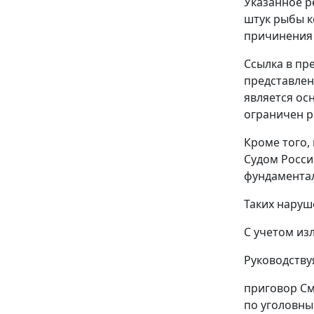
Указанное р
штук рыбы к
причинения 
Ссылка в пр
представлен
является ос
ограничен р
Кроме того,
Судом Росси
фундаментал
Таких наруш
С учетом из
Руководствуя
приговор См
по уголовны