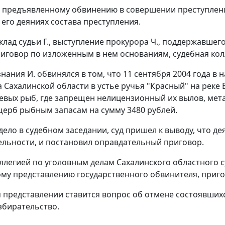
 предъявленному обвинению в совершении преступления, 
 его деяниях состава преступления.
клад судьи Г., выступление прокурора Ч., поддержавше
иговор по изложенным в нем основаниям, судебная колл
нания И. обвинялся в том, что 11 сентября 2004 года в
 Сахалинской области в устье ручья "Красный" на реке 
евых рыб, где запрещен нелицензионный их вылов, мет
ерб рыбным запасам на сумму 3480 рублей.
ело в судебном заседании, суд пришел к выводу, что де
льности, и постановил оправдательный приговор.
ллегией по уголовным делам Сахалинского областного су
му представлению государственного обвинителя, приго
 представлении ставится вопрос об отмене состоявших
збирательство.