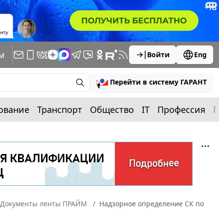
м
Войти
Eng
Перейти в систему ГАРАНТ
ование
Транспорт
Общество
IT
Профессия
П
Документы ленты ПРАЙМ
Надзорное определение СК по