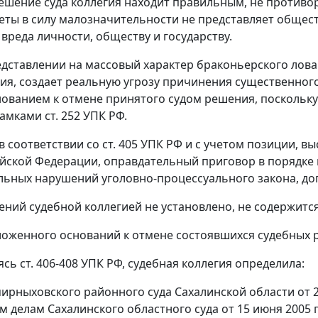
ешение суда коллегия находит правильным, не противо
еты в силу малозначительности не представляет общест
вреда личности, обществу и государству.
едставлении на массовый характер браконьерского лова 
ия, создает реальную угрозу причинения существенног
нованием к отмене принятого судом решения, поскольку
амками ст. 252 УПК РФ.
 в соответствии со ст. 405 УПК РФ и с учетом позиции,
йской Федерации, оправдательный приговор в порядке
ьных нарушений уголовно-процессуального закона, доп
ений судебной коллегией не установлено, не содержится
ложенного оснований к отмене состоявшихся судебных р
сь ст. 406-408 УПК РФ, судебная коллегия определила:
ирныховского районного суда Сахалинской области от 2
м делам Сахалинского областного суда от 15 июня 2005 