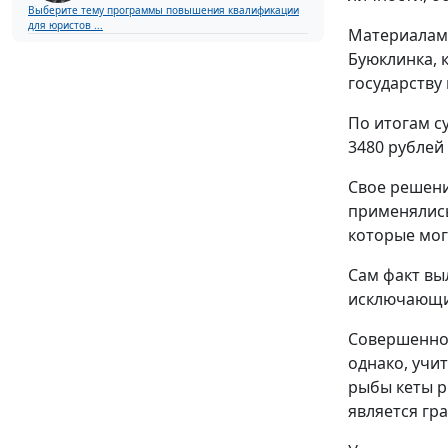
Выберите тему программы повышения квалификации
для юристов ...
Материалами
Буюклинка, 
государству 
По итогам с
3480 рублей
Свое решени
применялись
которые могл
Сам факт вы
исключающим
Совершенное
однако, учи
рыбы кеты р
является гр