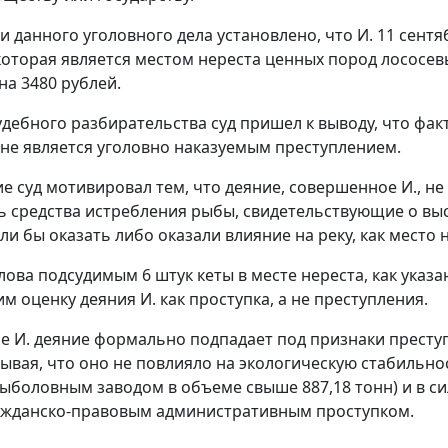
 данного уголовного дела установлено, что И. 11 сентяб
которая является местом нереста ценных пород лососев
на 3480 рублей.
удебного разбирательства суд пришел к выводу, что фа
 не является уголовно наказуемым преступлением.
е суд мотивировал тем, что деяние, совершенное И., н
 средства истребления рыбы, свидетельствующие о вы
и бы оказать либо оказали влияние на реку, как место 
лова подсудимым 6 штук кеты в месте нереста, как указ
 оценку деяния И. как проступка, а не преступления.
 И. деяние формально подпадает под признаки преступлен
тывая, что оно не повлияло на экологическую стабильно
ыболовным заводом в объеме свыше 887,18 тонн) и в си
ажданско-правовым административным проступком.