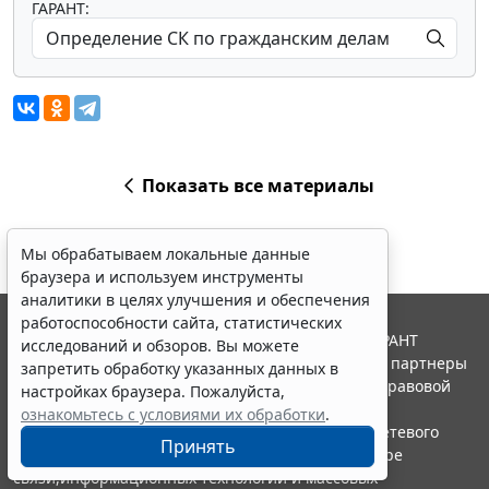
ГАРАНТ:
Показать все материалы
Мы обрабатываем локальные данные
браузера и используем инструменты
аналитики в целях улучшения и обеспечения
работоспособности сайта, статистических
© ООО "НПП "ГАРАНТ-СЕРВИС", 2026. Система ГАРАНТ
исследований и обзоров. Вы можете
выпускается с 1990 года. Компания "Гарант" и ее партнеры
запретить обработку указанных данных в
являются участниками Российской ассоциации правовой
настройках браузера. Пожалуйста,
информации ГАРАНТ.
ознакомьтесь с условиями их обработки
.
Портал ГАРАНТ.РУ зарегистрирован в качестве сетевого
Принять
издания Федеральной службой по надзору в сфере
связи,информационных технологий и массовых