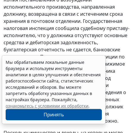
исполнительного производства, направленная
должнику, возвращена в связи с истечением срока
хранения в почтовом отделении. Государственная
налоговая инспекция сообщила судебному приставу-
исполнителю, что у должника отсутствуют основные
средства и дебиторская задолженность,
бухгалтерская отчетность не сдается, банковские
счета закрыты. По данным учреждения юстиции по
Мы обрабатываем локальные данные
государственной регистрации прав на недвижимое
браузера и используем инструменты
имущество и сделок с ним, наличие у должника
аналитики в целях улучшения и обеспечения
недвижимого имущества не выявлено. Отвод
работоспособности сайта, статистических
земельного участка на праве собственности
исследований и обзоров. Вы можете
должнику не производился. Отсутствуют сведения о
запретить обработку указанных данных в
принадлежащих должнику акциях и иных ценных
настройках браузера. Пожалуйста,
ознакомьтесь с условиями их обработки
.
бумагах. Автотранспортными средствами должник
не владеет. Место нахождения руководителя
Принять
организации-должника установить невозможно.
Поскольку имущество и доходы, на которые могло