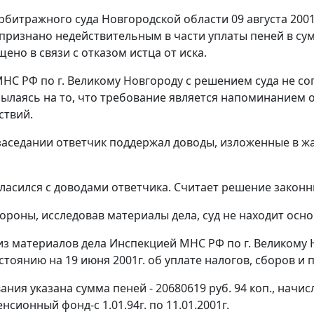
битражного суда Новгородской области 09 августа 2001г
признано недействительным в части уплаты пеней в сумм
ено в связи с отказом истца от иска.
НС РФ по г. Великому Новгороду с решением суда не с
сылаясь на то, что требование является напоминанием об
ствий.
заседании ответчик поддержал доводы, изложенные в жа
гласился с доводами ответчика. Считает решение закон
ороны, исследовав материалы дела, суд не находит ос
 из материалов дела Инспекцией МНС РФ по г. Великому
стоянию на 19 июня 2001г. об уплате налогов, сборов и 
вания указана сумма пеней - 20680619 руб. 94 коп., на
нсионный фонд-с 1.01.94г. по 11.01.2001г.