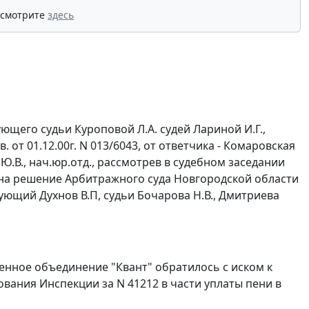
 смотрите
здесь
щего судьи Куроповой Л.А. судей Лариной И.Г.,
. от 01.12.00г. N 013/6043, от ответчика - Комаровская
ва Ю.В., нач.юр.отд., рассмотрев в судебном заседании
на решение Арбитражного суда Новгородской области
твующий Духнов В.П, судьи Бочарова Н.В., Дмитриева
нное объединение "Квант" обратилось с иском к
вания Инспекции за N 41212 в части уплаты пени в