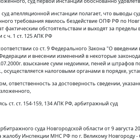
ложенного, суд первой инстанции обоснованно удовлет
м суд апелляционной инстанции полагает, что выводы с
ного требования явилось бездействие ОПФ РФ по Новго
т фактическим обстоятельствам и выходят за пределы
и с
ч. 1 ст. 125
АПК РФ
 соответствии со
ст. 9
Федерального Закона "О введении в
Федерации и внесении изменений в некоторые законода
9.07.2000г. взыскание сумм недоимки, пеней и штрафов
1г., осуществляется налоговыми органами в порядке, ус
ом, ответственность за достоверность сведении, указан
зложенного,
уясь
ст. ст. 154-159,
134
АПК РФ, арбитражный суд
рбитражного суда Новгородской области от 9 августа 200
а жалобу Инспекции МНС РФ по г. Великому Новгороду - 