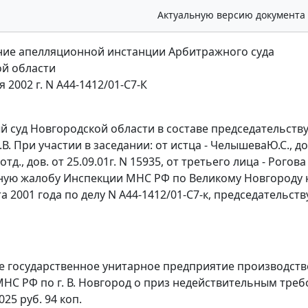
Актуальную версию документа
ие апелляционной инстанции Арбитражного суда
й области
я 2002 г. N А44-1412/01-С7-К
 суд Новгородской области в составе председательствую
В. При участии в заседании: от истца - ЧелышеваЮ.С., дов
.отд., дов. от 25.09.01г. N 15935, от третьего лица - Рого
ую жалобу Инспекции МНС РФ по Великому Новгороду 
та 2001 года по делу N А44-1412/01-С7-к, председательс
 государственное унитарное предприятие производстве
НС РФ по г. В. Новгород о приз недействительным требо
25 руб. 94 коп.