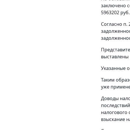
заключено с
5963202 руб.
Согласно п.
задолженнос
задолженнос
Представите
выставлены 
Указанные о
Таким образ
уже примене
Доводы нало
последстви
налогового 
взыскание на