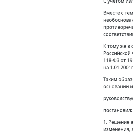
С учетом из
Вместе с те
необоснован
противореча
соответстви
К тому же в
Российской 
118-ФЗ от 1
на 1.01.200
Таким образ
основании и
руководств
постановил:
1. Решение а
изменения, 