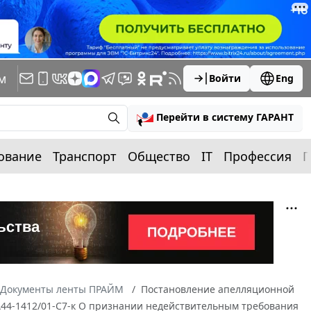
м
Войти
Eng
Перейти в систему ГАРАНТ
ование
Транспорт
Общество
IT
Профессия
П
Документы ленты ПРАЙМ
Постановление апелляционной
 А44-1412/01-С7-к О признании недействительным требования