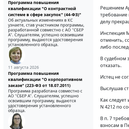
Программа повышения
Решением Ар
квалификации "О контрактной
требование 
системе в сфере закупок" (44-ФЗ)"
Об актуальных изменениях в КС
делу прекращ
узнаете, став участником программы,
разработанной совместно с АО ''СБЕР
Инспекция М
А". Слушателям, успешно освоившим
отменить, с
программу, выдаются удостоверения
установленного образца.
либо послед
В судебном 
отказать.
11 августа 2026
Программа повышения
Истец не со
квалификации "О корпоративном
заказе" (223-ФЗ от 18.07.2011)
Выслушав ст
Программа разработана совместно с
АО ''СБЕР А". Слушателям, успешно
Как следует
освоившим программу, выдаются
удостоверения установленного
N 4212 по со
образца.
В п. 7 требо
взносам в Пе