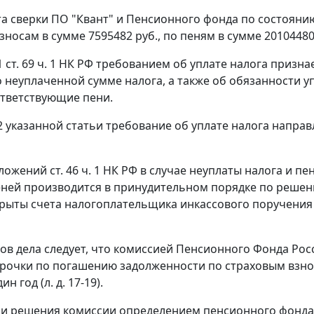
та сверки ПО "Квант" и Пенсионного фонда по состоянию 
носам в сумме 7595482 руб., по пеням в сумме 20104480
1 ст. 69 ч. 1
НК РФ требованием об уплате налога призн
 неуплаченной сумме налога, а также об обязанности у
ответствующие пени.
2
указанной статьи требование об уплате налога направ
оложений
ст. 46 ч. 1
НК РФ в случае неуплаты налога и пе
еней производится в принудительном порядке по решени
рыты счета налогоплательщика инкассового поручения
ов дела следует, что комиссией Пенсионного Фонда Росс
срочки по погашению задолженности по страховым взносам
н год (л. д. 17-19).
и решения комиссии определением пенсионного фонда Р