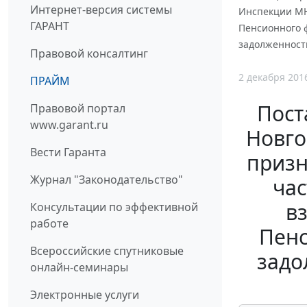
Интернет-версия системы
Инспекции МН
ГАРАНТ
Пенсионного 
задолженност
Правовой консалтинг
2 декабря 201
ПРАЙМ
Пост
Правовой портал
www.garant.ru
Новго
Вести Гаранта
призн
Журнал "Законодательство"
час
в
Консультации по эффективной
работе
Пенс
Всероссийские спутниковые
задо
онлайн-семинары
Электронные услуги