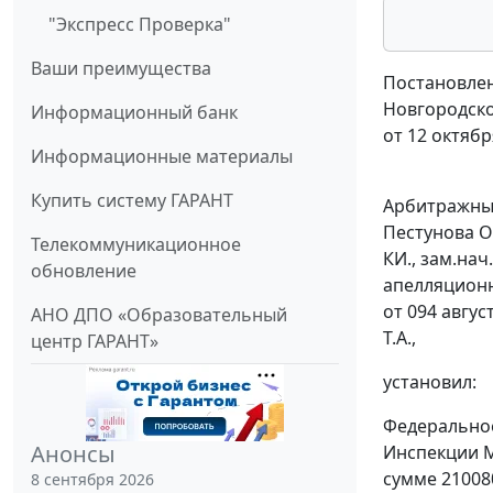
"Экспресс Проверка"
Ваши преимущества
Постановлен
Новгородско
Информационный банк
от 12 октябр
Информационные материалы
Купить систему ГАРАНТ
Арбитражный
Пестунова О.
Телекоммуникационное
КИ., зам.нач
обновление
апелляционн
от 094 авгус
АНО ДПО «Образовательный
Т.А.,
центр ГАРАНТ»
установил:
Федеральное
Анонсы
Инспекции М
сумме 210080
8 сентября 2026