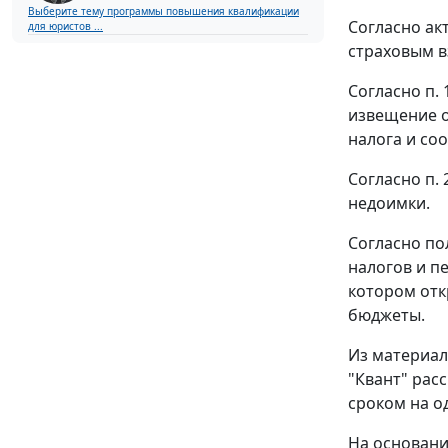
Выберите тему программы повышения квалификации
Согласно ак
для юристов ...
страховым вз
Согласно
п. 
извещение о
налога и со
Согласно
п. 
недоимки.
Согласно п
налогов и п
котором отк
бюджеты.
Из материал
"Квант" рас
сроком на оди
На основани