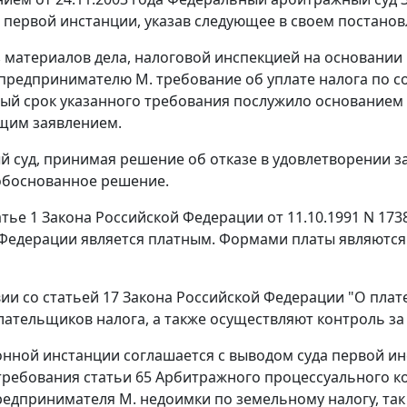
 первой инстанции, указав следующее в своем постанов
з материалов дела, налоговой инспекцией на основани
предпринимателю М. требование об уплате налога по со
ый срок указанного требования послужило основанием
ящим заявлением.
 суд, принимая решение об отказе в удовлетворении з
обоснованное решение.
атье 1
Закона Российской Федерации от 11.10.1991 N 173
Федерации является платным. Формами платы являются:
вии со
статьей 17
Закона Российской Федерации "О плате
плательщиков налога, а также осуществляют контроль за
онной инстанции соглашается с выводом суда первой ин
требования
статьи 65
Арбитражного процессуального код
редпринимателя М. недоимки по земельному налогу, так