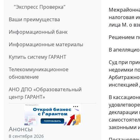
"Экспресс Проверка"
Межрайонная
налоговая и
Ваши преимущества
лица М. о в
Информационный банк
Решением по
Информационные материалы
В апелляцио
Купить систему ГАРАНТ
Суд при при
Телекоммуникационное
недоимки по
обновление
Арбитражног
инспекцией 
АНО ДПО «Образовательный
центр ГАРАНТ»
В кассацион
удовлетворе
декларации 
самостоятел
законными 
Анонсы
8 сентября 2026
Постановлен