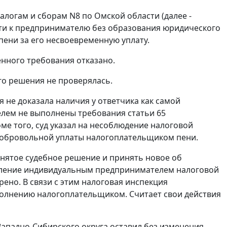
огам и сборам N8 по Омской области (далее -
сти к предпринимателю без образования юридического
пени за его несвоевременную уплату.
енного требования отказано.
го решения не проверялась.
я не доказала наличия у ответчика как самой
телем не выполнены требования
статьи 65
е того, суд указал на несоблюдение налоговой
 добровольной уплаты налогоплательщиком пени.
нятое судебное решение и принять новое об
авление индивидуальным предпринимателем налоговой
ено. В связи с этим налоговая инспекция
полнению налогоплательщиком. Считает свои действия
Западно-Сибирского округа оставил без изменения