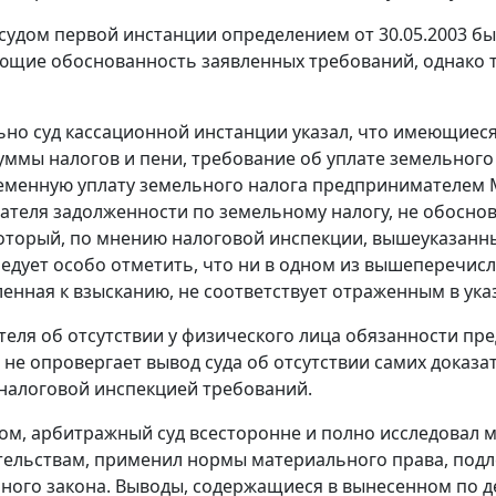
 судом первой инстанции определением от 30.05.2003 бы
щие обоснованность заявленных требований, однако т
но суд кассационной инстанции указал, что имеющиеся 
уммы налогов и пени, требование об уплате земельного н
еменную уплату земельного налога предпринимателем М. 
теля задолженности по земельному налогу, не обосно
который, по мнению налоговой инспекции, вышеуказанн
ледует особо отметить, что ни в одном из вышеперечис
ленная к взысканию, не соответствует отраженным в ук
теля об отсутствии у физического лица обязанности пр
 не опровергает вывод суда об отсутствии самих доказа
налоговой инспекцией требований.
ом, арбитражный суд всесторонне и полно исследовал 
тельствам, применил нормы материального права, под
ного закона. Выводы, содержащиеся в вынесенном по де