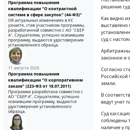
Программа повышения
решение суд
квалификации "О контрактной
системе в сфере закупок" (44-ФЗ)"
Как видно и
Об актуальных изменениях в КС
выставлено 
узнаете, став участником программы,
разработанной совместно с АО ''СБЕР
установленн
А". Слушателям, успешно освоившим
суд с насто
программу, выдаются удостоверения
установленного образца.
Арбитражный
законное и 
11 августа 2026
Согласно
ст
Программа повышения
Российской 
квалификации "О корпоративном
земли.
заказе" (223-ФЗ от 18.07.2011)
Программа разработана совместно с
В соответст
АО ''СБЕР А". Слушателям, успешно
ведут учет 
освоившим программу, выдаются
удостоверения установленного
образца.
Суд кассаци
соблюдены 
наличие у п