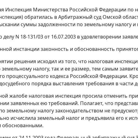
 Инспекция Министерства Российской Федерации по нал
нспекция) обратилась в Арбитражный суд Омской обла
зыскании суммы задолженности по земельному налогу и 
 делу N 18-131/03 от 16.07.2003 в удовлетворении заявл
нной инстанции законность и обоснованность принято
нятии решения исходил из того, что налоговая инспекци
 земельному налогу, так и ее размер, тем самым заяви
о процессуального кодекса Российской Федерации. Кром
досудебного порядка выставления требования в части
ной жалобе налоговая инспекция просила отменить при
нии заявленных ею требований. Полагает, что предст
по земельному налогу законодательством не предусмотр
ьно исчислила земельный налог и предъявила его к ис
и обоснованными.
ием от 24.11.2003 года Федеральный арбитражный суд 