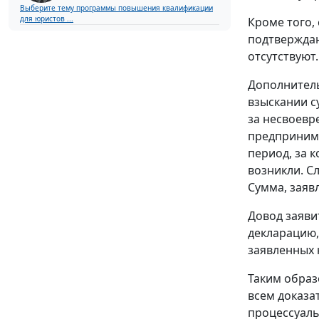
Выберите тему программы повышения квалификации
для юристов ...
Кроме того,
подтверждаю
отсутствуют.
Дополнитель
взыскании с
за несвоевр
предпринима
период, за 
возникли. С
Сумма, заяв
Довод заяви
декларацию,
заявленных 
Таким образ
всем доказа
процессуаль