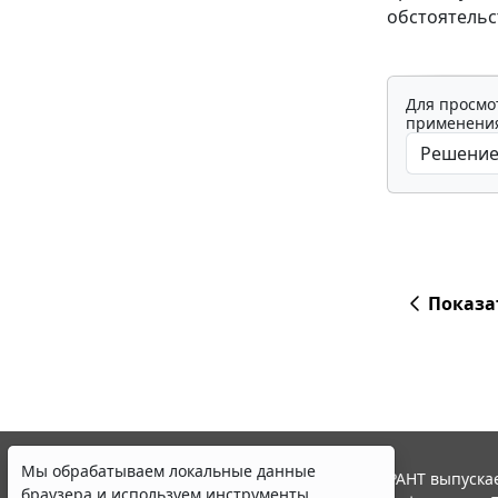
обстоятельс
Для просмо
применения
Показа
Мы обрабатываем локальные данные
© ООО "НПП "ГАРАНТ-СЕРВИС", 2026. Система ГАРАНТ выпускае
браузера и используем инструменты