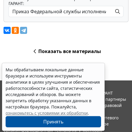
ГАРАНТ:
Показать все материалы
Мы обрабатываем локальные данные
браузера и используем инструменты
аналитики в целях улучшения и обеспечения
работоспособности сайта, статистических
© ООО "НПП "ГАРАНТ-СЕРВИС", 2026. Система ГАРАНТ
исследований и обзоров. Вы можете
выпускается с 1990 года. Компания "Гарант" и ее партнеры
запретить обработку указанных данных в
являются участниками Российской ассоциации правовой
настройках браузера. Пожалуйста,
информации ГАРАНТ.
ознакомьтесь с условиями их обработки
.
Портал ГАРАНТ.РУ зарегистрирован в качестве сетевого
Принять
издания Федеральной службой по надзору в сфере
связи,информационных технологий и массовых