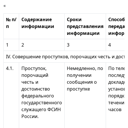
«
№ п/
Содержание
Сроки
Способ
п
информации
представления
переда
информации
информ
1
2
3
4
IV. Совершение проступков, порочащих честь и дост
4.1.
Проступок,
Немедленно, по
По телеф
порочащий
получении
послед
честь и
сообщения о
докладо
достоинство
проступке
установ
федерального
порядке
государственного
течение
служащего ФСИН
часов
России.