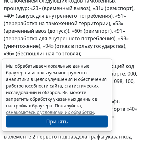
исключением следующих кодов таможенных
процедур: «23» (временный вывоз), «31» (реэкспорт),
«40» (выпуск для внутреннего потребления), «51»
(переработка на таможенной территории), «53»
(временный ввоз (допуск)), «60» (реимпорт), «91»
(переработка для внутреннего потребления), «93»
(уничтожение), «94» (отказ в пользу государства),
«96» (беспошлинная торговля);
во втором подразделе графы указан следующий код
Мы обрабатываем локальные данные
браузера и используем инструменты
особенности перемещения товара при импорте: 000,
аналитики в целях улучшения и обеспечения
001, 002, 003, 013, 063, 070, 071, 090, 096, 097, 098, 100,
работоспособности сайта, статистических
101, 129, 130, 151, 154;
исследований и обзоров. Вы можете
запретить обработку указанных данных в
19.3.4. в элементе 1 первого подраздела графы
настройках браузера. Пожалуйста,
указан код таможенной процедуры при импорте «40»
ознакомьтесь с условиями их обработки
.
(выпуск для внутреннего потребления), «60»
Принять
(реимпорт);
в элементе 2 первого подраздела графы указан код