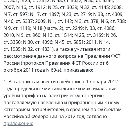
ст. 301; N 23, ст. 2522; N 48, ст. 5032; N 50, ст. 5354;
2007, N 16, ст. 1912; N 25, ст. 3039; N 32, ст. 4145; 2008,
N 7, ст. 597; N 17, ст. 1897; N 23, ст. 2719; N 38, ст. 4309;
N 46, ст. 5337; 2009, N 1, ст. 142; N 3, ст. 378; N 6, ст. 738;
N 9, ст. 1119; N 18 (часть 2), ст. 2249; N 33, ст. 4086;
2010, N 9, ст. 960; N 13, ст. 1514; N 25, ст. 3169; N 26,
ст. 3350; N 30, ст. 4096; N 45, ст. 5851; 2011, N 14,
ст. 1935; N 32, ст. 4831), а также учитывая итоги
рассмотрения данного вопроса на Правлении ФСТ
России (протокол Правления ФСТ России от 6
октября 2011 года N 60-э), приказываю:
1. Установить и ввести в действие с 1 января 2012
года предельные минимальные и максимальные
уровни тарифов на электрическую энергию,
поставляемую населению и приравненным к нему
категориям потребителей, в среднем по субъектам
Российской Федерации на 2012 год, согласно
приложению
.