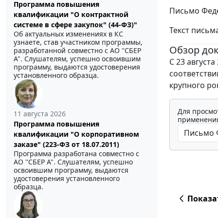
Программа повышения
Письмо Феде
квалификации "О контрактной
системе в сфере закупок" (44-ФЗ)"
Текст письм
Об актуальных изменениях в КС
узнаете, став участником программы,
Обзор до
разработанной совместно с АО ''СБЕР
А". Слушателям, успешно освоившим
С 23 августа
программу, выдаются удостоверения
соответстви
установленного образца.
крупного рог
Для просмо
11 августа 2026
применения
Программа повышения
квалификации "О корпоративном
заказе" (223-ФЗ от 18.07.2011)
Программа разработана совместно с
АО ''СБЕР А". Слушателям, успешно
освоившим программу, выдаются
удостоверения установленного
образца.
Показа