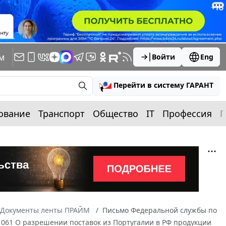
м
Войти
Eng
Перейти в систему ГАРАНТ
ование
Транспорт
Общество
IT
Профессия
П
Документы ленты ПРАЙМ
Письмо Федеральной службы по
11061 О разрешении поставок из Португалии в РФ продукции