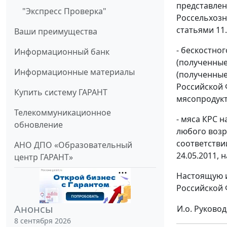
представлен
"Экспресс Проверка"
Россельхозн
статьями 11.
Ваши преимущества
- бескостног
Информационный банк
(полученные
Информационные материалы
(полученные
Российской 
Купить систему ГАРАНТ
мясопродукт
Телекоммуникационное
- мяса КРС 
обновление
любого возр
соответстви
АНО ДПО «Образовательный
24.05.2011,
центр ГАРАНТ»
Настоящую и
Российской 
Анонсы
И.о. Руково
8 сентября 2026