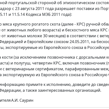
ной португальской стороной об эпизоотическом состояни
адзор с 23 августа 2011 года разрешает поставки из По
5.11 и 11.5.14 Кодекса МЭБ 2011 года):
о мяса крупного рогатого скота (далее - КРС) ручной обв
 от животных любого возраста) и бескостного мяса КРС
 от животных моложе 30 месяцев) в соответствии с в
Федерацией и Европейским союзом 24.05.2011, на беско
ы, экспортируемые из Европейского союза в Российску
на кости (за исключением позвоночника с дорсальными 
аста) и полутуш, четвертин КРС, включая позвоночник 
и с ветеринарным сертификатом, парафированным меж
 на экспортируемую из Европейского союза в Российскую
нформацию примите к исполнению, доведите до сведен
Федерации, а также заинтересованных организаций.
дителя
А.И. Саурин