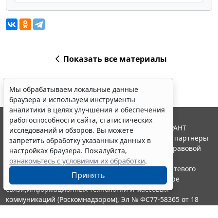
Показать все материалы
Мы обрабатываем локальные данные
браузера и используем инструменты
аналитики в целях улучшения и обеспечения
работоспособности сайта, статистических
© ООО "НПП "ГАРАНТ-СЕРВИС", 2026. Система ГАРАНТ
исследований и обзоров. Вы можете
выпускается с 1990 года. Компания "Гарант" и ее партнеры
запретить обработку указанных данных в
являются участниками Российской ассоциации правовой
настройках браузера. Пожалуйста,
информации ГАРАНТ.
ознакомьтесь с условиями их обработки
.
Портал ГАРАНТ.РУ зарегистрирован в качестве сетевого
Принять
издания Федеральной службой по надзору в сфере
связи,информационных технологий и массовых
коммуникаций (Роскомнадзором), Эл № ФС77-58365 от 18
июня 2014 года.