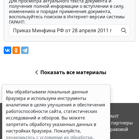
Для просмотра актуального текста документа и
получения полной информации о вступлении в силу,
изменениях и порядке применения документа,
воспользуйтесь поиском в Интернет-версии системы
ГАРАНТ:
Показать все материалы
Мы обрабатываем локальные данные
браузера и используем инструменты
аналитики в целях улучшения и обеспечения
работоспособности сайта, статистических
© ООО "НПП "ГАРАНТ-СЕРВИС", 2026. Система ГАРАНТ
исследований и обзоров. Вы можете
выпускается с 1990 года. Компания "Гарант" и ее партнеры
запретить обработку указанных данных в
являются участниками Российской ассоциации правовой
настройках браузера. Пожалуйста,
информации ГАРАНТ.
ознакомьтесь с условиями их обработки
.