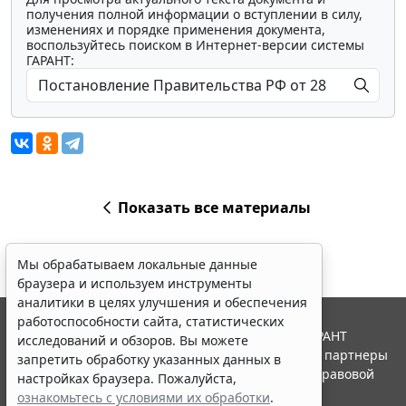
получения полной информации о вступлении в силу,
изменениях и порядке применения документа,
воспользуйтесь поиском в Интернет-версии системы
ГАРАНТ:
Показать все материалы
Мы обрабатываем локальные данные
браузера и используем инструменты
аналитики в целях улучшения и обеспечения
работоспособности сайта, статистических
© ООО "НПП "ГАРАНТ-СЕРВИС", 2026. Система ГАРАНТ
исследований и обзоров. Вы можете
выпускается с 1990 года. Компания "Гарант" и ее партнеры
запретить обработку указанных данных в
являются участниками Российской ассоциации правовой
настройках браузера. Пожалуйста,
информации ГАРАНТ.
ознакомьтесь с условиями их обработки
.