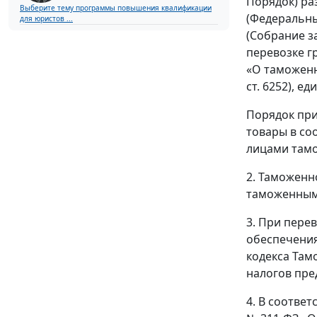
Порядок) ра
Выберите тему программы повышения квалификации
(Федеральны
для юристов ...
(Собрание з
перевозке г
«О таможенн
ст. 6252), 
Порядок при
товары в со
лицами тамо
2. Таможенн
таможенным
3. При пере
обеспечения
кодекса Там
налогов пре
4. В соответ