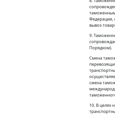
8. Таможенн
сопровожден
таможенным 
Федерации, 
вывоз товар
9. Таможенн
сопровождаю
Порядком).
Смена тамож
перевозящих
транспортны
осуществляе
смена тамож
международн
таможенного
10. В целях
транспортны