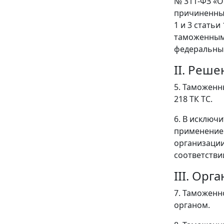
№ 311-ФЗ «О
причиненные
1 и 3 стать
таможенным
федеральны
II. Реш
5. Таможенн
218 ТК ТС.
6. В исключ
применением
организации
соответстви
III. Ор
7. Таможен
органом.