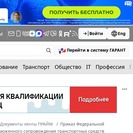
м
Войти
Eng
Перейти в систему ГАРАНТ
ование
Транспорт
Общество
IT
Профессия
П
Документы ленты ПРАЙМ
Приказ Федеральной
таможенного сопровождения транспортных средств