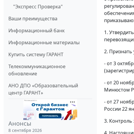
регулирован
"Экспресс Проверка"
обеспечени
Ваши преимущества
приказываю
Информационный банк
1. Утвердит
перевозящи
Информационные материалы
2. Признать
Купить систему ГАРАНТ
- от 3 октя
Телекоммуникационное
(зарегистрир
обновление
- от 20 нояб
АНО ДПО «Образовательный
Минюстом Рос
центр ГАРАНТ»
- от 27 ноя
России 22 янв
3. Контроль
Анонсы
8 сентября 2026
4. Настоящи