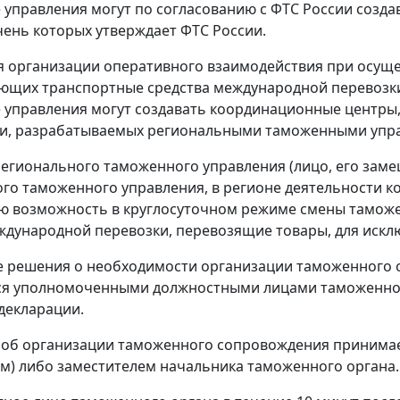
управления могут по согласованию с ФТС России созда
чень которых утверждает ФТС России.
я организации оперативного взаимодействия при осущ
щих транспортные средства международной перевозки
управления могут создавать координационные центры,
и, разрабатываемых региональными таможенными упра
егионального таможенного управления (лицо, его зам
го таможенного управления, в регионе деятельности к
ю возможность в круглосуточном режиме смены тамож
ждународной перевозки, перевозящие товары, для искл
ие решения о необходимости организации таможенного
я уполномоченными должностными лицами таможенного
декларации.
 об организации таможенного сопровождения принимае
) либо заместителем начальника таможенного органа.