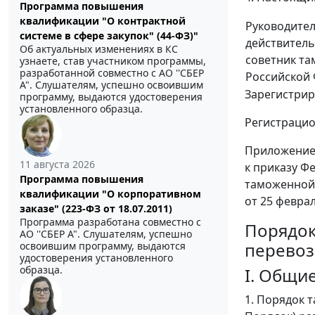
Программа повышения
квалификации "О контрактной
Руководите
системе в сфере закупок" (44-ФЗ)"
действител
Об актуальных изменениях в КС
советник т
узнаете, став участником программы,
разработанной совместно с АО ''СБЕР
Российской
А". Слушателям, успешно освоившим
Зарегистрир
программу, выдаются удостоверения
установленного образца.
Регистраци
Приложени
11 августа 2026
к приказу Ф
Программа повышения
таможенной
квалификации "О корпоративном
от 25 феврал
заказе" (223-ФЗ от 18.07.2011)
Программа разработана совместно с
Порядок
АО ''СБЕР А". Слушателям, успешно
перевоз
освоившим программу, выдаются
удостоверения установленного
образца.
I. Общи
1. Порядок 