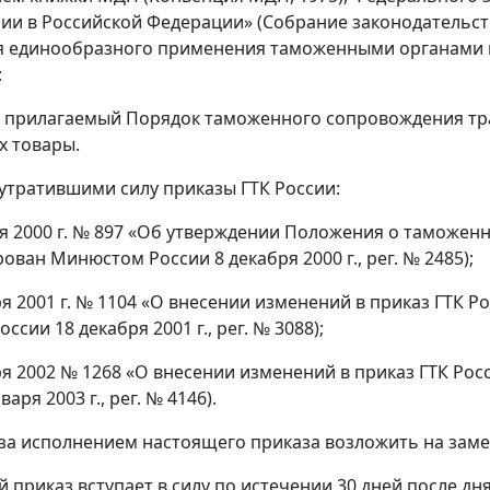
ии в Российской Федерации» (Собрание законодательства
я единообразного применения таможенными органами 
:
ь прилагаемый Порядок таможенного сопровождения тр
х товары.
 утратившими силу приказы ГТК России:
бря 2000 г. № 897 «Об утверждении Положения о таможе
ован Минюстом России 8 декабря 2000 г., peг. № 2485);
ря 2001 г. № 1104 «О внесении изменений в приказ ГТК Р
сии 18 декабря 2001 г., peг. № 3088);
бря 2002 № 1268 «О внесении изменений в приказ ГТК Ро
аря 2003 г., peг. № 4146).
 за исполнением настоящего приказа возложить на заме
й приказ вступает в силу по истечении 30 дней после д