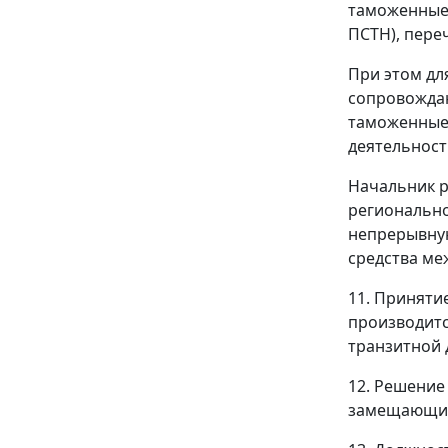
таможенные 
ПСТН), пере
При этом дл
сопровождаю
таможенные 
деятельност
Начальник р
регионально
непрерывну
средства ме
11. Принят
производитс
транзитной 
12. Решение
замещающим