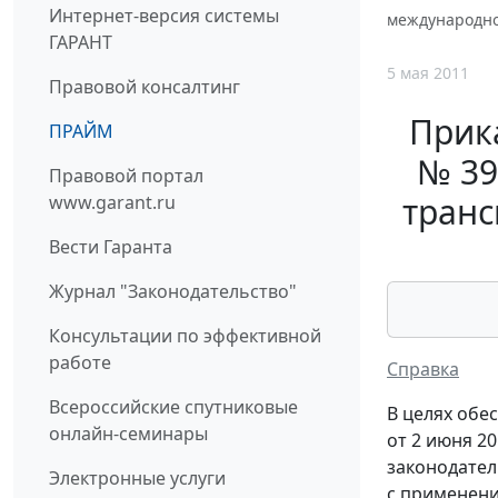
Интернет-версия системы
международно
ГАРАНТ
5 мая 2011
Правовой консалтинг
Прик
ПРАЙМ
№ 39
Правовой портал
транс
www.garant.ru
Вести Гаранта
Журнал "Законодательство"
Консультации по эффективной
работе
Справка
Всероссийские спутниковые
В целях обе
онлайн-семинары
от 2 июня 2
законодател
Электронные услуги
с применени