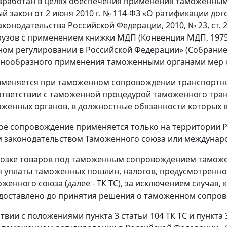
зработан в целях обеспечения применения таможенны
й закон от 2 июня 2010 г. № 114-ФЗ «О ратификации до
аконодательства Российской Федерации, 2010, № 23, ст
рузов с применением книжки МДП (Конвенция МДП, 1975),
ом регулировании в Российской Федерации» (Собрание 
единообразного применения таможенными органами мер
меняется при таможенном сопровождении транспортны
ответствии с таможенной процедурой таможенного тра
женных органов, в должностные обязанности которых 
ое сопровождение применяется только на территории Р
 законодательством Таможенного союза или междунар
возке товаров под таможенным сопровождением таможе
 уплаты таможенных пошлин, налогов, предусмотренног
оженного союза (далее - ТК ТС), за исключением случая
доставлено до принятия решения о таможенном сопро
ствии с положениями пункта 3 статьи 104 ТК ТС и пункта 