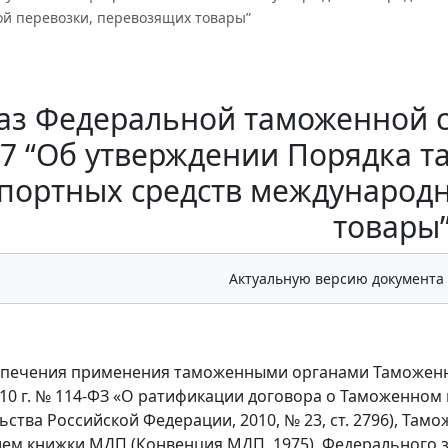
й перевозки, перевозящих товары”
аз Федеральной таможенной сл
7 “Об утверждении Порядка 
портных средств международ
товары
Актуальную версию документа
спечения применения таможенными органами Таможенн
010 г. № 114-ФЗ «О ратификации договора о Таможенном
ьства Российской Федерации, 2010, № 23, ст. 2796), Та
ем книжки МДП (Конвенция МДП, 1975), Федерального за