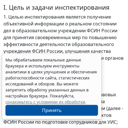
I. Цель и задачи инспектирования
1. Целью инспектирования является получение
объективной информации о реальном состоянии
дел в образовательном учреждении ФСИН России
для принятия своевременных мер по повышению
эффективности деятельности образовательного
учреждения ФСИН России, улучшения качества
подготовки специалистов для учреждений и органов
Мы обрабатываем локальные данные
УИС.
браузера и используем инструменты
аналитики в целях улучшения и обеспечения
2. Задачи инспектирования:
работоспособности сайта, статистических
исследований и обзоров. Вы можете
проверка организации исполнения
запретить обработку указанных данных в
законодательства и иных нормативных правовых
настройках браузера. Пожалуйста,
актов Российской Федерации, Министерства
ознакомьтесь с условиями их обработки
.
образования и науки Российской Федерации (далее -
Принять
Минобрнауки России), Минюста России и актов
ФСИН России по подготовке сотрудников для УИС;