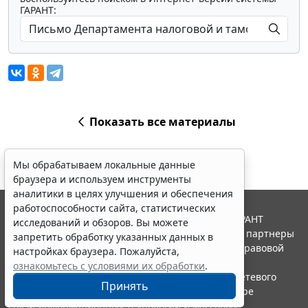
ГАРАНТ:
Показать все материалы
Мы обрабатываем локальные данные
браузера и используем инструменты
аналитики в целях улучшения и обеспечения
работоспособности сайта, статистических
© ООО "НПП "ГАРАНТ-СЕРВИС", 2026. Система ГАРАНТ
исследований и обзоров. Вы можете
выпускается с 1990 года. Компания "Гарант" и ее партнеры
запретить обработку указанных данных в
являются участниками Российской ассоциации правовой
настройках браузера. Пожалуйста,
информации ГАРАНТ.
ознакомьтесь с условиями их обработки
.
Портал ГАРАНТ.РУ зарегистрирован в качестве сетевого
Принять
издания Федеральной службой по надзору в сфере
связи,информационных технологий и массовых