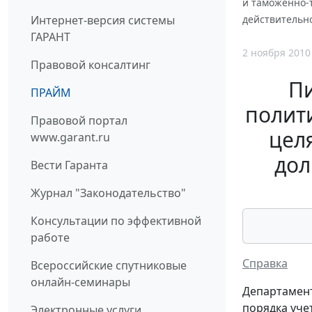
и таможенно-т
Интернет-версия системы
действительн
ГАРАНТ
2 ноября 2010
Правовой консалтинг
П
ПРАЙМ
полити
Правовой портал
цел
www.garant.ru
дол
Вести Гаранта
Журнал "Законодательство"
Консультации по эффективной
работе
Справка
Всероссийские спутниковые
онлайн-семинары
Департамент
порядка уче
Электронные услуги