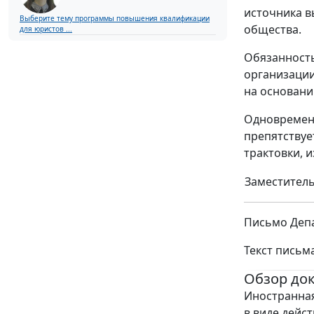
источника в
Выберите тему программы повышения квалификации
общества.
для юристов ...
Обязанность
организации
на основани
Одновремен
препятствуе
трактовки, 
Заместитель
Письмо Депа
Текст письм
Обзор до
Иностранная
в виде дейс