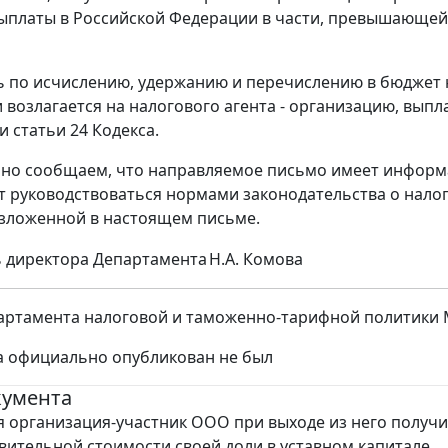
ыплаты в Российской Федерации в части, превышающей 
 по исчислению, удержанию и перечислению в бюджет 
 возлагается на налогового агента - организацию, вы
и статьи 24 Кодекса.
но сообщаем, что направляемое письмо имеет информа
т руководствоваться нормами законодательства о нало
изложенной в настоящем письме.
 директора Департамента
Н.А. Комова
ртамента налоговой и таможенно-тарифной политики Ми
а официально опубликован не был
кумента
 организация-участник ООО при выходе из него получи
твительной стоимости своей доли в уставном капитале.