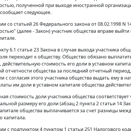
остью, полученной при выходе иностранной организаци
 сообщает следующее.
вии со статьей 26 Федерального закона от 08.02.1998 N 
остью" (далее - Закон) участник общества вправе выйти
питале.
кту 6.1 статье 23 Закона в случае выхода участника общ
доля переходит к обществу. Общество обязано выплатит
, действительную стоимость его доли в уставном капит
ой отчетности общества за последний отчетный период
ли с согласия этого участника общества выдать ему в н
латы им доли в уставном капитале общества действите
ная стоимость доли участника общества соответствует 
льной размеру его доли (абзац 2 пункта 2 статьи 14 За
капитале общества выплачивается за счет разницы меж
о капитала.
ии с подпунктом 4 пунктом 1 статьи 251 Налогового код