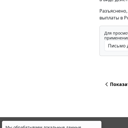
Разъяснено,
выплаты в Р
Для просмо
применения
Показа
Мы обрабатываем локальные данные