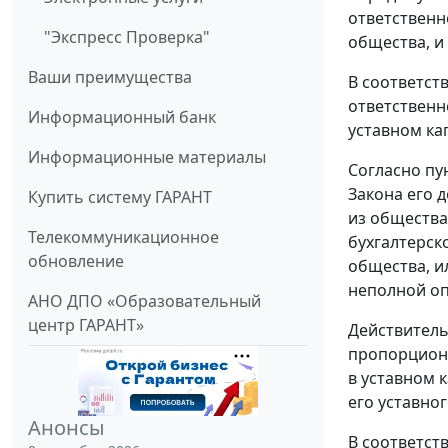
ответственн
"Экспресс Проверка"
общества, и
Ваши преимущества
В соответст
ответственн
Информационный банк
уставном ка
Информационные материалы
Согласно пун
Закона его 
Купить систему ГАРАНТ
из общества
Телекоммуникационное
бухгалтерск
обновление
общества, и
неполной оп
АНО ДПО «Образовательный
центр ГАРАНТ»
Действитель
пропорциона
в уставном 
его уставног
Анонсы
В соответств