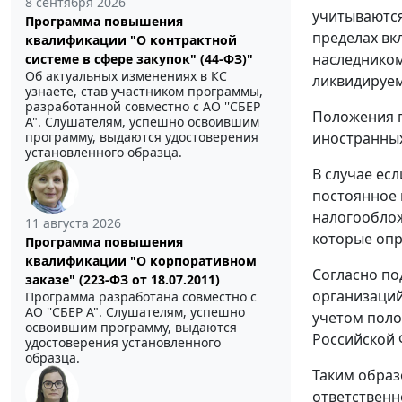
8 сентября 2026
учитываются
Программа повышения
пределах вк
квалификации "О контрактной
наследником
системе в сфере закупок" (44-ФЗ)"
Об актуальных изменениях в КС
ликвидируем
узнаете, став участником программы,
разработанной совместно с АО ''СБЕР
Положения п
А". Слушателям, успешно освоившим
программу, выдаются удостоверения
иностранных
установленного образца.
В случае ес
постоянное 
налогооблож
11 августа 2026
которые опр
Программа повышения
квалификации "О корпоративном
Согласно по
заказе" (223-ФЗ от 18.07.2011)
организаций
Программа разработана совместно с
АО ''СБЕР А". Слушателям, успешно
учетом поло
освоившим программу, выдаются
Российской 
удостоверения установленного
образца.
Таким образ
ответственн