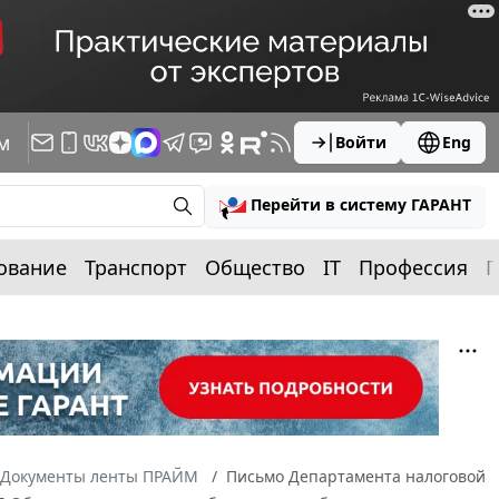
м
Войти
Eng
Перейти в систему ГАРАНТ
ование
Транспорт
Общество
IT
Профессия
П
Документы ленты ПРАЙМ
Письмо Департамента налоговой