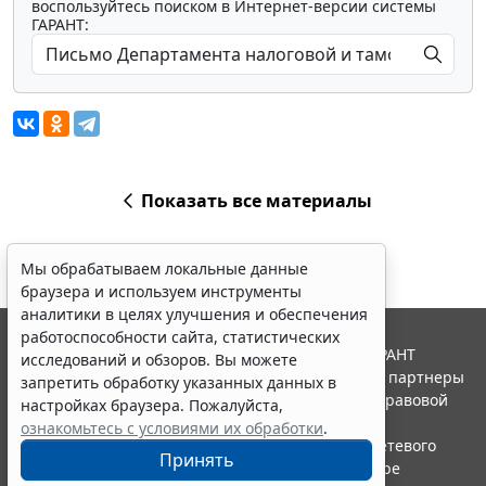
воспользуйтесь поиском в Интернет-версии системы
ГАРАНТ:
Показать все материалы
Мы обрабатываем локальные данные
браузера и используем инструменты
аналитики в целях улучшения и обеспечения
работоспособности сайта, статистических
© ООО "НПП "ГАРАНТ-СЕРВИС", 2026. Система ГАРАНТ
исследований и обзоров. Вы можете
выпускается с 1990 года. Компания "Гарант" и ее партнеры
запретить обработку указанных данных в
являются участниками Российской ассоциации правовой
настройках браузера. Пожалуйста,
информации ГАРАНТ.
ознакомьтесь с условиями их обработки
.
Портал ГАРАНТ.РУ зарегистрирован в качестве сетевого
Принять
издания Федеральной службой по надзору в сфере