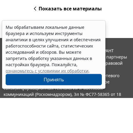
Показать все материалы
Мы обрабатываем локальные данные
браузера и используем инструменты
аналитики в целях улучшения и обеспечения
работоспособности сайта, статистических
© ООО "НПП "ГАРАНТ-СЕРВИС", 2026. Система ГАРАНТ
исследований и обзоров. Вы можете
выпускается с 1990 года. Компания "Гарант" и ее партнеры
запретить обработку указанных данных в
являются участниками Российской ассоциации правовой
настройках браузера. Пожалуйста,
информации ГАРАНТ.
ознакомьтесь с условиями их обработки
.
Портал ГАРАНТ.РУ зарегистрирован в качестве сетевого
Принять
издания Федеральной службой по надзору в сфере
связи,информационных технологий и массовых
коммуникаций (Роскомнадзором), Эл № ФС77-58365 от 18
июня 2014 года.
16+
Контакты
8-800-200-88-88