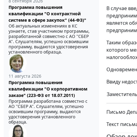
8 сентября 2026
Программа повышения
В случае вв
квалификации "О контрактной
предпринима
системе в сфере закупок" (44-ФЗ)"
является об
Об актуальных изменениях в КС
предпринима
узнаете, став участником программы,
разработанной совместно с АО ''СБЕР
А". Слушателям, успешно освоившим
Таким образ
программу, выдаются удостоверения
которого ме
установленного образца.
налогооблож
Одновременн
11 августа 2026
Ввиду недос
Программа повышения
квалификации "О корпоративном
Заместитель
заказе" (223-ФЗ от 18.07.2011)
Программа разработана совместно с
АО ''СБЕР А". Слушателям, успешно
Письмо Депа
освоившим программу, выдаются
удостоверения установленного
образца.
Текст письм
Обзор до