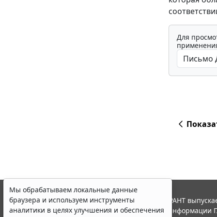
соответстви
Для просмо
применения
Показа
Мы обрабатываем локальные данные
браузера и используем инструменты
© ООО "НПП "ГАРАНТ-СЕРВИС", 2026. Система ГАРАНТ выпускае
аналитики в целях улучшения и обеспечения
участниками Российской ассоциации правовой информации Г