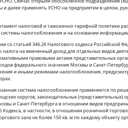
СНО. Сейчас открыли обособленное подразделение (ещё 
 и далее применять УСНО на предприятии в целом, руко
ртамент налоговой и таможенно-тарифной политики расс
системы налогообложения и на основании информации
вии со статьей 346.26 Налогового кодекса Российской Фе
о налога на вмененный доход для отдельных видов деят
рмативными правовыми актами представительных орган
родов федерального значения Москвы и Санкт-Петербур
жения и иными режимами налогообложения, предусмот
орах.
азанная система налогообложения применяется по ре
родских округов, законодательных (представительных) 
сквы и Санкт-Петербурга в отношении видов предприни
26 Кодекса, в частности, в отношении розничной торгов
ргового зала не более 150 кв. м по каждому объекту орг