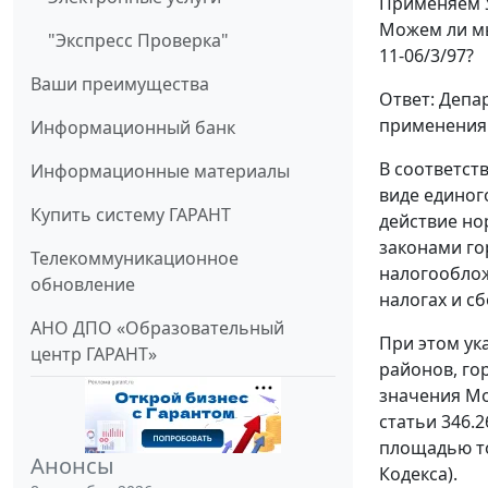
Применяем У
Можем ли мы
"Экспресс Проверка"
11-06/3/97?
Ваши преимущества
Ответ: Депа
применения 
Информационный банк
В соответст
Информационные материалы
виде единог
Купить систему ГАРАНТ
действие но
законами го
Телекоммуникационное
налогообло
обновление
налогах и сб
АНО ДПО «Образовательный
При этом ук
центр ГАРАНТ»
районов, го
значения Мо
статьи 346.
площадью то
Анонсы
Кодекса).