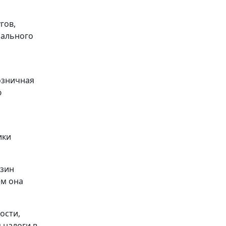
гов,
рального
озничная
ю
ики
азин
ем она
ости,
 налоги в