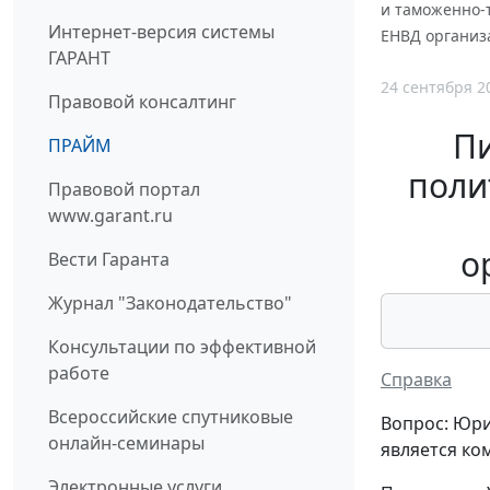
и таможенно-т
Интернет-версия системы
ЕНВД организ
ГАРАНТ
24 сентября 2
Правовой консалтинг
П
ПРАЙМ
поли
Правовой портал
www.garant.ru
о
Вести Гаранта
Журнал "Законодательство"
Консультации по эффективной
работе
Справка
Всероссийские спутниковые
Вопрос: Юри
онлайн-семинары
является ко
Электронные услуги