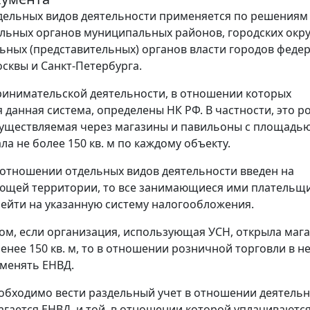
дельных видов деятельности применяется по решениям
льных органов муниципальных районов, городских окру
ьных (представительных) органов власти городов феде
сквы и Санкт-Петербурга.
инимательской деятельности, в отношении которых
 данная система, определены НК РФ. В частности, это р
существляемая через магазины и павильоны с площадь
ла не более 150 кв. м по каждому объекту.
 отношении отдельных видов деятельности введен на
ющей территории, то все занимающиеся ими плательщ
ейти на указанную систему налогообложения.
ом, если организация, использующая УСН, открыла маг
нее 150 кв. м, то в отношении розничной торговли в н
менять ЕНВД.
обходимо вести раздельный учет в отношении деятельн
агается ЕНВД, и той, в отношении которой уплачиваются