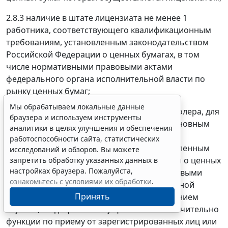
2.8.3 наличие в штате лицензиата не менее 1
работника, соответствующего квалификационным
требованиям, установленным законодательством
Российской Федерации о ценных бумагах, в том
числе нормативными правовыми актами
федерального органа исполнительной власти по
рынку ценных бумаг;
Мы обрабатываем локальные данные
2.8.4 наличие в филиале лицензиата контролера, для
браузера и используем инструменты
которого работа у лицензиата является основным
аналитики в целях улучшения и обеспечения
местом работы, соответствующего
работоспособности сайта, статистических
квалификационным требованиям, установленным
исследований и обзоров. Вы можете
законодательством Российской Федерации о ценных
запретить обработку указанных данных в
настройках браузера. Пожалуйста,
бумагах, в том числе нормативными правовыми
ознакомьтесь с условиями их обработки
.
актами федерального органа исполнительной
Принять
власти по рынку ценных бумаг, за исключением
случаев, когда филиал осуществляет исключительно
функции по приему от зарегистрированных лиц или