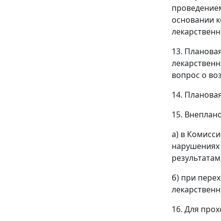
проведением
основании к
лекарственн
13. Планова
лекарственн
вопрос о во
14. Плановая
15. Внеплан
а) в Комисс
нарушениях 
результатам
б) при пере
лекарственн
16. Для про