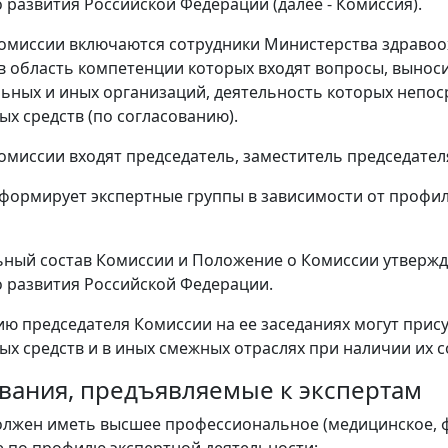
 развития Российской Федерации (далее - Комиссия).
 Комиссии включаются сотрудники Министерства здраво
в область компетенции которых входят вопросы, выноси
ьных и иных организаций, деятельность которых непос
ых средств (по согласованию).
 Комиссии входят председатель, заместитель председател
 формирует экспертные группы в зависимости от профи
ьный состав Комиссии и Положение о Комиссии утверж
 развития Российской Федерации.
ию председателя Комиссии на ее заседаниях могут прис
ых средств и в иных смежных отраслях при наличии их с
бования, предъявляемые к экспертам
должен иметь высшее профессиональное (медицинское, 
 по профилю экспертной деятельности;