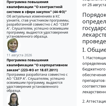
Программа повышения
от 26 августа
квалификации "О контрактной
системе в сфере закупок" (44-ФЗ)"
Порядо
Об актуальных изменениях в КС
определ
узнаете, став участником программы,
разработанной совместно с АО ''СБЕР
государ
А". Слушателям, успешно освоившим
программу, выдаются удостоверения
лекарст
установленного образца.
проведе
I. Общи
11 августа 2026
1. Настоящи
Программа повышения
определении
квалификации "О корпоративном
бюджетного 
заказе" (223-ФЗ от 18.07.2011)
обеспечения
Программа разработана совместно с
АО ''СБЕР А". Слушателям, успешно
препаратов 
освоившим программу, выдаются
соответстве
удостоверения установленного
образца.
лекарственн
2. Аттестац