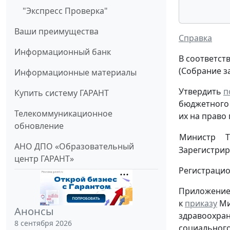
"Экспресс Проверка"
Ваши преимущества
Справка
Информационный банк
В соответст
(Собрание за
Информационные материалы
Утвердить
п
Купить систему ГАРАНТ
бюджетного 
Телекоммуникационное
их на право
обновление
Министр
Т
АНО ДПО «Образовательный
Зарегистрир
центр ГАРАНТ»
Регистрацио
Приложени
к
приказу
Ми
Анонсы
здравоохран
8 сентября 2026
социального