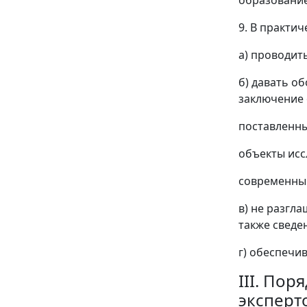
9. В практич
а) проводит
б) давать о
заключение 
поставленны
объекты исс
современный
в) не разгл
также сведе
г) обеспечи
III. По
эксперт