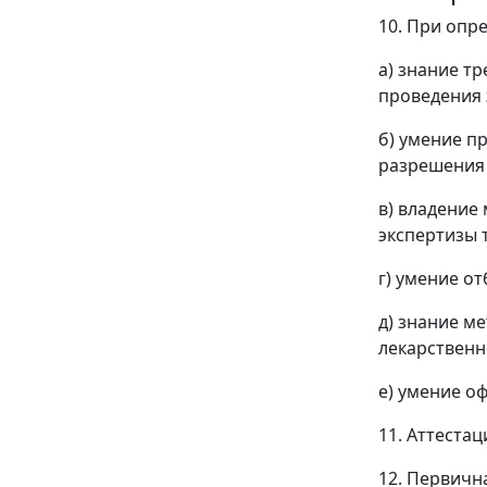
10. При опр
а) знание т
проведения 
б) умение п
разрешения 
в) владение
экспертизы 
г) умение о
д) знание м
лекарственн
е) умение о
11. Аттеста
12. Первичн