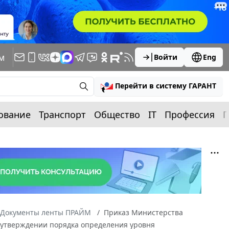
м
Войти
Eng
Перейти в систему ГАРАНТ
ование
Транспорт
Общество
IT
Профессия
П
Документы ленты ПРАЙМ
Приказ Министерства
Об утверждении порядка определения уровня