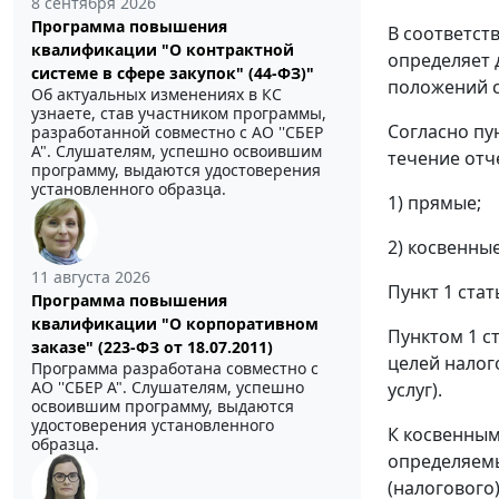
8 сентября 2026
Программа повышения
В соответст
квалификации "О контрактной
определяет 
системе в сфере закупок" (44-ФЗ)"
положений с
Об актуальных изменениях в КС
узнаете, став участником программы,
Согласно пу
разработанной совместно с АО ''СБЕР
А". Слушателям, успешно освоившим
течение отч
программу, выдаются удостоверения
установленного образца.
1) прямые;
2) косвенные
11 августа 2026
Пункт 1 ста
Программа повышения
квалификации "О корпоративном
Пунктом 1 с
заказе" (223-ФЗ от 18.07.2011)
целей налог
Программа разработана совместно с
АО ''СБЕР А". Слушателям, успешно
услуг).
освоившим программу, выдаются
удостоверения установленного
К косвенным
образца.
определяемы
(налогового