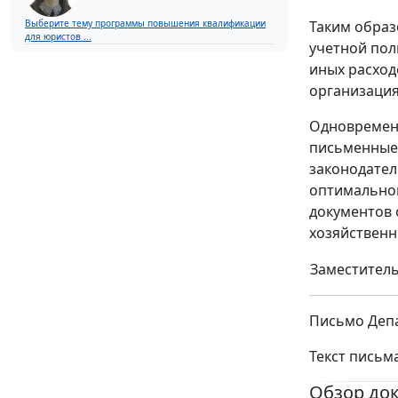
Выберите тему программы повышения квалификации
Таким образ
для юристов ...
учетной пол
иных расход
организация
Одновременн
письменные 
законодател
оптимальног
документов 
хозяйственн
Заместитель
Письмо Депа
Текст письм
Обзор до