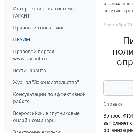
и таможенно-т
Интернет-версия системы
политике орг
ГАРАНТ
6 сентября 20
Правовой консалтинг
П
ПРАЙМ
поли
Правовой портал
www.garant.ru
опр
Вести Гаранта
Журнал "Законодательство"
Консультации по эффективной
работе
Справка
Всероссийские спутниковые
Вопрос: ФГУ
онлайн-семинары
выполняет с
организаций
Электронные услуги