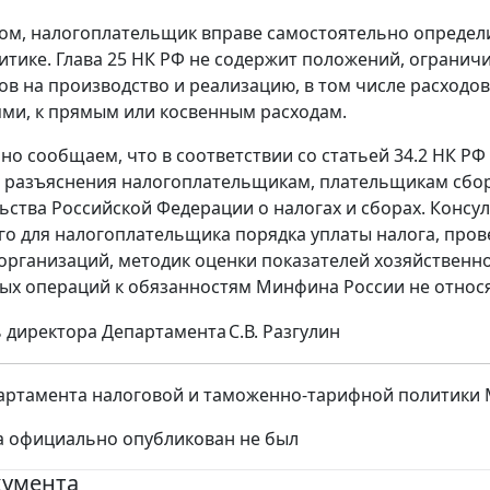
ом, налогоплательщик вправе самостоятельно определи
итике. Глава 25 НК РФ не содержит положений, ограни
ов на производство и реализацию, в том числе расходо
ми, к прямым или косвенным расходам.
о сообщаем, что в соответствии со статьей 34.2 НК Р
разъяснения налогоплательщикам, плательщикам сбор
ьства Российской Федерации о налогах и сборах. Консу
о для налогоплательщика порядка уплаты налога, пров
организаций, методик оценки показателей хозяйственно
ых операций к обязанностям Минфина России не относя
 директора Департамента
С.В. Разгулин
ртамента налоговой и таможенно-тарифной политики Мин
а официально опубликован не был
кумента