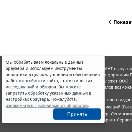
Показа
Мы обрабатываем локальные данные
браузера и используем инструменты
© ООО "НПП "ГАРАНТ-СЕРВИС", 2026. Система ГАРАНТ выпускае
аналитики в целях улучшения и обеспечения
участниками Российской ассоциации правовой информации Г
работоспособности сайта, статистических
Все права на материалы сайта ГАРАНТ.РУ принадлежат ООО "
исследований и обзоров. Вы можете
Полное или частичное воспроизведение материалов возможн
запретить обработку указанных данных в
Правила использования портала.
настройках браузера. Пожалуйста,
Портал ГАРАНТ.РУ зарегистрирован в качестве сетевого изда
ознакомьтесь с условиями их обработки
.
информационных технологий и массовых коммуникаций (Роско
ООО "НПП "ГАРАНТ-СЕРВИС", 119234, г. Москва, тер. Ленинские 
Принять
Разработчик ЭПС Система ГАРАНТ – ООО "НПП "
Гарант-Сервис