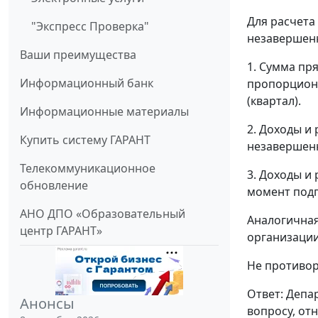
Для расчета
"Экспресс Проверка"
незавершенн
Ваши преимущества
1. Сумма пр
Информационный банк
пропорциона
(квартал).
Информационные материалы
2. Доходы и
Купить систему ГАРАНТ
незавершенн
Телекоммуникационное
3. Доходы и
обновление
момент подп
АНО ДПО «Образовательный
Аналогичная
центр ГАРАНТ»
организации
Не противор
Ответ: Депа
Анонсы
вопросу, от