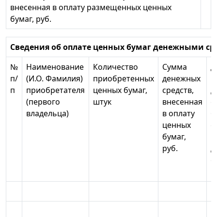
внесенная в оплату размещенных ценных
бумаг, руб.
Сведения об оплате ценных бумаг денежными с
№
Наименование
Количество
Сумма
Д
п/
(И.О. Фамилия)
приобретенных
денежных
п
п
приобретателя
ценных бумаг,
средств,
д
(первого
штук
внесенная
с
владельца)
в оплату
б
ценных
с
бумаг,
в
руб.
д
с
к