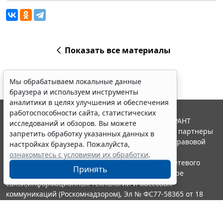
Показать все материалы
Мы обрабатываем локальные данные
браузера и используем инструменты
аналитики в целях улучшения и обеспечения
работоспособности сайта, статистических
© ООО "НПП "ГАРАНТ-СЕРВИС", 2026. Система ГАРАНТ
исследований и обзоров. Вы можете
выпускается с 1990 года. Компания "Гарант" и ее партнеры
запретить обработку указанных данных в
являются участниками Российской ассоциации правовой
настройках браузера. Пожалуйста,
информации ГАРАНТ.
ознакомьтесь с условиями их обработки
.
Портал ГАРАНТ.РУ зарегистрирован в качестве сетевого
Принять
издания Федеральной службой по надзору в сфере
связи,информационных технологий и массовых
коммуникаций (Роскомнадзором), Эл № ФС77-58365 от 18
июня 2014 года.
16+