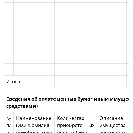
Итого
Сведения об оплате ценных бумаг иным имущес
средствами)
№
Наименование
Количество
Описание
п/
(И.О. Фамилия)
приобретенных
имущества,
п
приобретателя
ценных бумаг,
внесенного