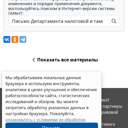
изменениях и порядке применения документа,
воспользуйтесь поиском в Интернет-версии системы
ГАРАНТ:
Показать все материалы
Мы обрабатываем локальные данные
браузера и используем инструменты
аналитики в целях улучшения и обеспечения
работоспособности сайта, статистических
© ООО "НПП "ГАРАНТ-СЕРВИС", 2026. Система ГАРАНТ
исследований и обзоров. Вы можете
выпускается с 1990 года. Компания "Гарант" и ее партнеры
запретить обработку указанных данных в
являются участниками Российской ассоциации правовой
настройках браузера. Пожалуйста,
информации ГАРАНТ.
ознакомьтесь с условиями их обработки
.
Портал ГАРАНТ.РУ зарегистрирован в качестве сетевого