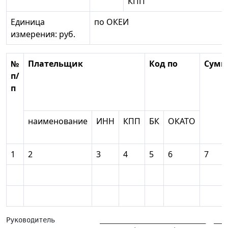
КПП
Единица
по ОКЕИ
измерения: руб.
№
Плательщик
Код по
Сумм
п/
п
наименование
ИНН
КПП
БК
ОКАТО
1
2
3
4
5
6
7
Руководитель           __________________________  ___