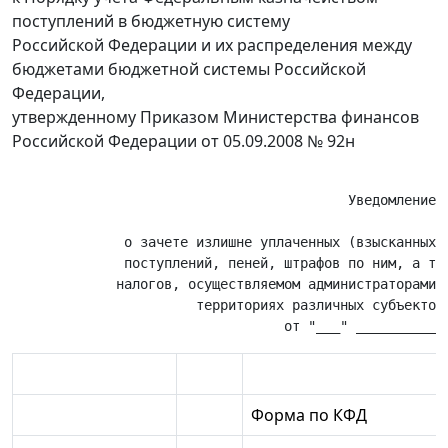
поступлений в бюджетную систему
Российской Федерации и их распределения между
бюджетами бюджетной системы Российской
Федерации,
утвержденному Приказом Министерства финансов
Российской Федерации от 05.09.2008 № 92н
                                                       
                                          Уведомление N
                                                       
              о зачете излишне уплаченных (взысканных) 
              поступлений, пеней, штрафов по ним, а так
             налогов, осуществляемом администраторами д
                       территориях различных субъектов 
Форма по КФД