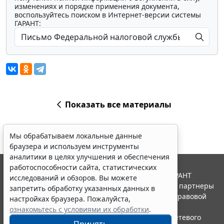
изменениях и порядке применения документа,
воспользуйтесь поиском в Интернет-версии системы
ГАРАНТ:
Показать все материалы
Мы обрабатываем локальные данные
браузера и используем инструменты
аналитики в целях улучшения и обеспечения
работоспособности сайта, статистических
© ООО "НПП "ГАРАНТ-СЕРВИС", 2026. Система ГАРАНТ
исследований и обзоров. Вы можете
выпускается с 1990 года. Компания "Гарант" и ее партнеры
запретить обработку указанных данных в
являются участниками Российской ассоциации правовой
настройках браузера. Пожалуйста,
информации ГАРАНТ.
ознакомьтесь с условиями их обработки
.
Портал ГАРАНТ.РУ зарегистрирован в качестве сетевого