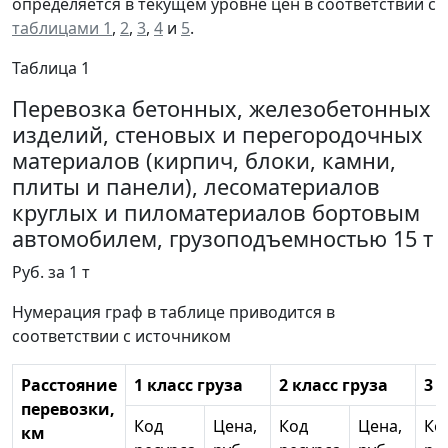
определяется в текущем уровне цен в соответствии с
таблицами 1
,
2
,
3
,
4
и
5
.
Таблица 1
Перевозка бетонных, железобетонных
изделий, стеновых и перегородочных
материалов (кирпич, блоки, камни,
плиты и панели), лесоматериалов
круглых и пиломатериалов бортовым
автомобилем, грузоподъемностью 15 т
Руб. за 1 т
Нумерация граф в таблице приводится в
соответствии с источником
Расстояние
1 класс груза
2 класс груза
3 
перевозки,
Код
Цена,
Код
Цена,
Ко
км