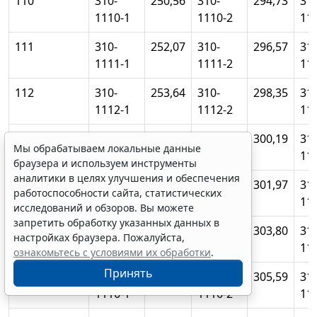
110
310-
250,56
310-
294,73
310
1110-1
1110-2
11
111
310-
252,07
310-
296,57
310
1111-1
1111-2
11
112
310-
253,64
310-
298,35
310
1112-1
1112-2
11
113
310-
255,15
310-
300,19
310
Мы обрабатываем локальные данные
1113-1
1113-2
11
браузера и используем инструменты
аналитики в целях улучшения и обеспечения
114
310-
256,66
310-
301,97
310
работоспособности сайта, статистических
1114-1
1114-2
11
исследований и обзоров. Вы можете
запретить обработку указанных данных в
115
310-
258,23
310-
303,80
310
настройках браузера. Пожалуйста,
1115-1
1115-2
11
ознакомьтесь с условиями их обработки
.
Принять
116
310-
259,74
310-
305,59
310
1116-1
1116-2
11