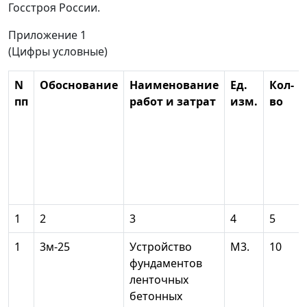
Госстроя России.
Приложение 1
(Цифры условные)
N
Обоснование
Наименование
Ед.
Кол-
пп
работ и затрат
изм.
во
1
2
3
4
5
1
3м-25
Устройство
М3.
10
фундаментов
ленточных
бетонных