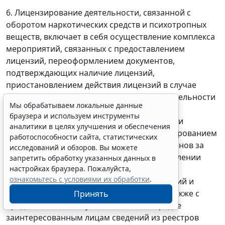
6. Лицензирование деятельности, связанной с
оборотом наркотических средств и психотропных
веществ, включает в себя осуществление комплекса
мероприятий, связанных с предоставлением
лицензий, переоформлением документов,
подтверждающих наличие лицензий,
приостановлением действия лицензий в случае
административного приостановления деятельности
Мы обрабатываем локальные данные
лицензиатов за нарушение лицензионных
браузера и используем инструменты
требований и условий, возобновлением или
аналитики в целях улучшения и обеспечения
прекращением действия лицензий, аннулированием
работоспособности сайта, статистических
лицензий, контролем лицензирующих органов за
исследований и обзоров. Вы можете
соблюдением лицензиатами при осуществлении
запретить обработку указанных данных в
настройках браузера. Пожалуйста,
лицензируемых видов деятельности
ознакомьтесь с условиями их обработки
.
соответствующих лицензионных требований и
условий, ведением реестров лицензий, а также с
Принять
предоставлением в установленном порядке
заинтересованным лицам сведений из реестров