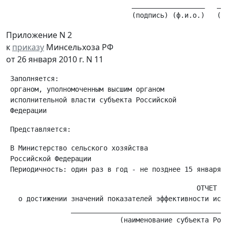
                               __________________   ___
Приложение N 2
к
приказу
Минсельхоза РФ
от 26 января 2010 г. N 11
 Заполняется:

 органом, уполномоченным высшим органом

 исполнительной власти субъекта Российской

 В Министерство сельского хозяйства

 Российской Федерации

                                               ОТЧЕТ

   о достижении значений показателей эффективности испо
                _______________________________________
                            (наименование субъекта Росс