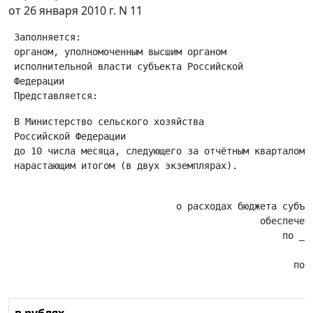
от 26 января 2010 г. N 11
 Заполняется:

 органом, уполномоченным высшим органом

 исполнительной власти субъекта Российской

 Федерации

 В Министерство сельского хозяйства

 Российской Федерации

 до 10 числа месяца, следующего за отчётным кварталом

                                                       
                              о расходах бюджета субъе
                                             обеспечени
                                                 по ___
                                                       
                                                   по с