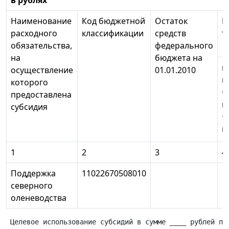
в рублях
Наименование
Код бюджетной
Остаток
П
расходного
классификации
средств
т
обязательства,
федерального
на
бюджета на
в
осуществление
01.01.2010
гр
которого
=
предоставлена
гр
субсидия
+
гр
1
2
3
4
Поддержка
11022670508010
северного
оленеводства
 Целевое использование субсидий в сумме ____ рублей под