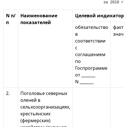
N п/
Наименование
Целевой индикатор з
п
показателей
обязательство
факти
в
значе
соответствии
с
соглашением
по
Госпрограмме
от _______
N _______
2.
Поголовье северных
оленей в
сельхозорганизациях,
крестьянских
(фермерских)