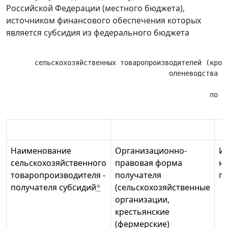
Российской Федерации (местного бюджета),
источником финансового обеспечения которых
является субсидия из федерального бюджета
                                                       
       сельскохозяйственных товаропроизводителей (кром
                                        оленеводства в 
                                                       
                                                  по со
Наименование
Организационно-
И
сельскохозяйственного
правовая форма
н
товаропроизводителя -
получателя
п
получателя субсидий
*
(сельскохозяйственные
организации,
крестьянские
(фермерские)