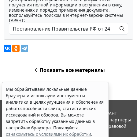
получения полной информации о вступлении в силу,
изменениях и порядке применения документа,
воспользуйтесь поиском в Интернет-версии системы
ГАРАНТ:
Показать все материалы
Мы обрабатываем локальные данные
браузера и используем инструменты
аналитики в целях улучшения и обеспечения
работоспособности сайта, статистических
© ООО "НПП "ГАРАНТ-СЕРВИС", 2026. Система ГАРАНТ
исследований и обзоров. Вы можете
выпускается с 1990 года. Компания "Гарант" и ее партнеры
запретить обработку указанных данных в
являются участниками Российской ассоциации правовой
настройках браузера. Пожалуйста,
информации ГАРАНТ.
ознакомьтесь с условиями их обработки
.