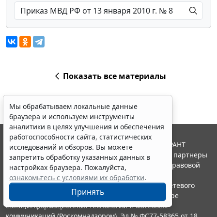
Показать все материалы
Мы обрабатываем локальные данные
браузера и используем инструменты
аналитики в целях улучшения и обеспечения
работоспособности сайта, статистических
© ООО "НПП "ГАРАНТ-СЕРВИС", 2026. Система ГАРАНТ
исследований и обзоров. Вы можете
выпускается с 1990 года. Компания "Гарант" и ее партнеры
запретить обработку указанных данных в
являются участниками Российской ассоциации правовой
настройках браузера. Пожалуйста,
информации ГАРАНТ.
ознакомьтесь с условиями их обработки
.
Портал ГАРАНТ.РУ зарегистрирован в качестве сетевого
Принять
издания Федеральной службой по надзору в сфере
связи,информационных технологий и массовых
коммуникаций (Роскомнадзором), Эл № ФС77-58365 от 18