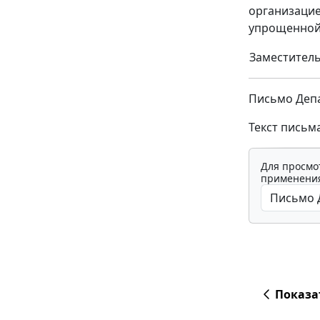
организацие
упрощенной
Заместитель
Письмо Депа
Текст письм
Для просмо
применения
Показа