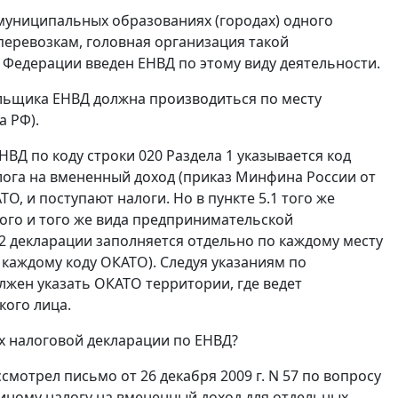
 муниципальных образованиях (городах) одного
перевозкам, головная организация такой
 Федерации введен ЕНВД по этому виду деятельности.
льщика ЕНВД должна производиться по месту
а РФ).
ВД по коду строки 020 Раздела 1 указывается код
лога на вмененный доход (приказ Минфина России от
О, и поступают налоги. Но в пункте 5.1 того же
ого и того же вида предпринимательской
2 декларации заполняется отдельно по каждому месту
каждому коду ОКАТО). Следуя указаниям по
лжен указать ОКАТО территории, где ведет
кого лица.
ах налоговой декларации по ЕНВД?
мотрел письмо от 26 декабря 2009 г. N 57 по вопросу
диному налогу на вмененный доход для отдельных