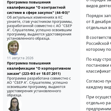
Программа повышения
видов деяте
квалификации "О контрактной
системе в сфере закупок" (44-ФЗ)"
Порядок зап
Об актуальных изменениях в КС
от 8 декабр
узнаете, став участником программы,
разработанной совместно с АО ''СБЕР
отдельных в
А". Слушателям, успешно освоившим
программу, выдаются удостоверения
В соответст
установленного образца.
Российской 
которому по
11 августа 2026
По коду стр
Программа повышения
постановки 
квалификации "О корпоративном
классификат
заказе" (223-ФЗ от 18.07.2011)
Программа разработана совместно с
Согласно пу
АО ''СБЕР А". Слушателям, успешно
освоившим программу, выдаются
каждому вид
удостоверения установленного
образца.
При осущест
отдельно ра
предпринима