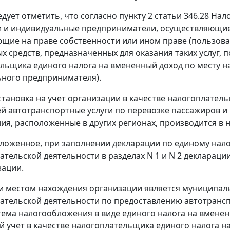
дует отметить, что согласно пункту 2 статьи 346.28 Нал
 и индивидуальные предприниматели, осуществляющие 
ющие на праве собственности или ином праве (пользован
х средств, предназначенных для оказания таких услуг, п
льщика единого налога на вмененный доход по месту н
ного предпринимателя).
становка на учет организации в качестве налогоплател
 автотранспортные услуги по перевозке пассажиров и 
ия, расположенные в других регионах, производится в 
ложенное, при заполнении декларации по единому нало
тельской деятельности в разделах N 1 и N 2 декларации
зации.
ли местом нахождения организации является муниципал
тельской деятельности по предоставлению автотранспо
тема налогообложения в виде единого налога на вменен
й учет в качестве налогоплательщика единого налога н