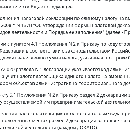
льности и сообщает следующее.
олнения налоговой декларации по единому налогу на 
я 2008 г. N 137н "Об утверждении формы налоговой декл
идов деятельности и Порядка ее заполнения" (далее - Пр
вии с пунктом 4.1 приложения N 2 к Приказу по коду ст
Федерации в соответствии с законодательством Россий
длежит зачислению сумма налога, указанная по строке 0
оки 020 раздела N 1 декларации указывается код админ
на учет налогоплательщика единого налога на вмененн
ором объектов административно-территориального дел
нкту 5.1 Приложения N 2 к Приказу раздел 2 деклараци
у осуществляемой им предпринимательской деятельнос
влении налогоплательщиком одного и того же вида пр
сположенных местах раздел 2 декларации заполняется о
тельской деятельности (каждому ОКАТО).