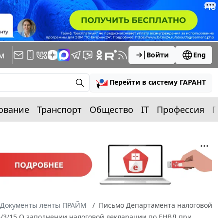
м
Войти
Eng
Перейти в систему ГАРАНТ
ование
Транспорт
Общество
IT
Профессия
П
Документы ленты ПРАЙМ
Письмо Департамента налоговой
6/3/15 О заполнении налоговой декларации по ЕНВД при