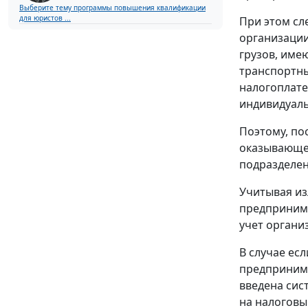
Выберите тему программы повышения квалификации
для юристов ...
При этом сле
организации
грузов, име
транспортны
налогоплате
индивидуаль
Поэтому, по
оказывающей
подразделен
Учитывая из
предпринима
учет органи
В случае ес
предпринима
введена сис
на налоговы