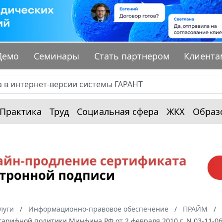
Демо
Семинары
Стать партнером
Клиента
Практика
Труд
Социальная сфера
ЖКХ
Образ
луги
Информационно-правовое обеспечение
ПРАЙМ
арифной политики Минфина РФ от 2 февраля 2010 г. N 03-11-0