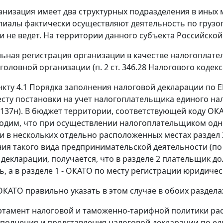
анизация имеет два структурных подразделения в иных
лиалы фактически осуществляют деятельность по грузо
и не ведет. На территории данного субъекта Российской
ьная регистрация организации в качестве налогоплате
оловной организации (п. 2 ст. 346.28 Налогового кодекс
нкту 4.1 Порядка заполнения налоговой декларации по ЕН
сту постановки на учет налогоплательщика единого на
 137н). В бюджет территории, соответствующей коду ОКАТ
одим, что при осуществлении налогоплательщиком одн
и в нескольких отдельно расположенных местах раздел 
ия такого вида предпринимательской деятельности (по 
декларации, получается, что в разделе 2 плательщик до
ь, а в разделе 1 - ОКАТО по месту регистрации юридичес
ОКАТО правильно указать в этом случае в обоих раздел
ртамент налоговой и таможенно-тарифной политики расс
аполнения и представления налоговой декларации по е