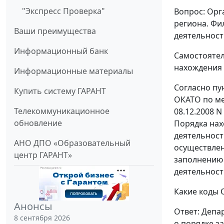
"Экспресс Проверка"
Вопрос: Орг
региона. Фи
Ваши преимущества
деятельност
Информационный банк
Самостоятел
нахождения г
Информационные материалы
Согласно пу
Купить систему ГАРАНТ
ОКАТО по ме
Телекоммуникационное
08.12.2008 N
обновление
Порядка нах
деятельност
АНО ДПО «Образовательный
осуществлен
центр ГАРАНТ»
заполнению 
деятельност
Какие коды 
Анонсы
Ответ: Депа
8 сентября 2026
о порядке з