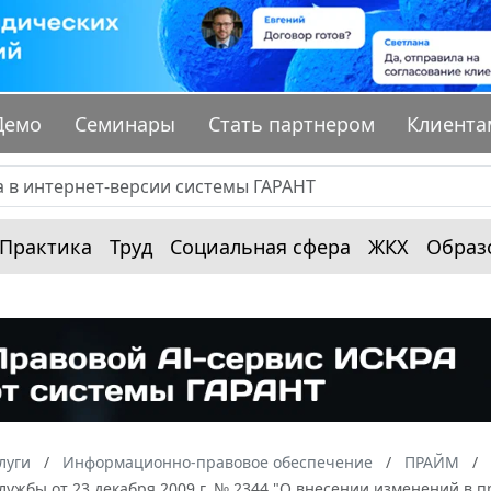
Демо
Семинары
Стать партнером
Клиента
Практика
Труд
Социальная сфера
ЖКХ
Образ
луги
Информационно-правовое обеспечение
ПРАЙМ
ужбы от 23 декабря 2009 г. № 2344 "О внесении изменений в пр