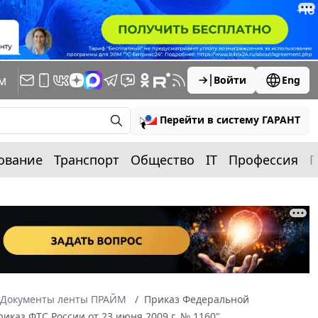
м
Войти
Eng
Перейти в систему ГАРАНТ
ование
Транспорт
Общество
IT
Профессия
П
Документы ленты ПРАЙМ
Приказ Федеральной
иказ ФТС России от 23 июня 2009 г. № 1160"