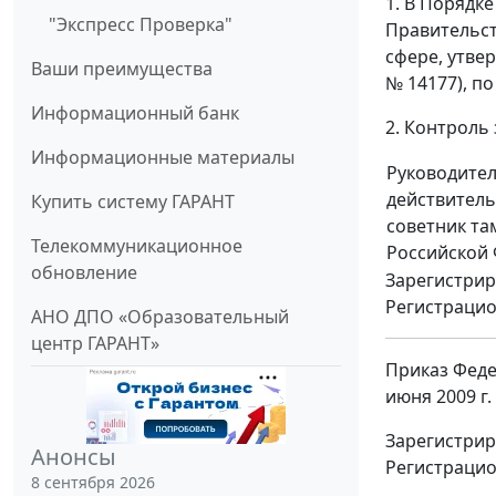
1. В Порядк
"Экспресс Проверка"
Правительст
сфере, утве
Ваши преимущества
№ 14177), по
Информационный банк
2. Контроль
Информационные материалы
Руководите
действител
Купить систему ГАРАНТ
советник т
Телекоммуникационное
Российской
обновление
Зарегистрир
Регистраци
АНО ДПО «Образовательный
центр ГАРАНТ»
Приказ Феде
июня 2009 г.
Зарегистрир
Анонсы
Регистраци
8 сентября 2026