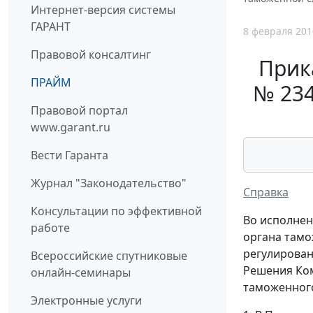
Интернет-версия системы
ГАРАНТ
8 февраля 201
Правовой консалтинг
Прик
ПРАЙМ
№ 234
Правовой портал
www.garant.ru
Вести Гаранта
Журнал "Законодательство"
Справка
Консультации по эффективной
Во исполнен
работе
органа тамо
регулирован
Всероссийские спутниковые
Решения Ком
онлайн-семинары
таможенного
Электронные услуги