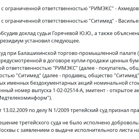
 с ограниченной ответственностью "РИМЭКС" - Ахмедов 
 с ограниченной ответственностью "Ситимед" - Васильев
обсудив доклад судьи Горячевой Ю.Ю., а также объяснен
Президиум установил следующее.
суд при Балашихинской торгово-промышленной палате (да
предусмотренной в договоре купли-продажи ценных бумаг
й ответственностью "РИМЭКС" (далее - покупатель, об
остью "Ситимед" (далее - продавец, общество "Ситимед"
х именных бездокументарных акций номинальной стоим
нный номер выпуска 1-02-02514-А, эмитент - открытое 
Медтелекоминформ").
 13.02.2009 по делу N 1/2009 третейский суд признал пр
ешение третейского суда не было исполнено добровол
Москвы с заявлением о выдаче исполнительного листа н