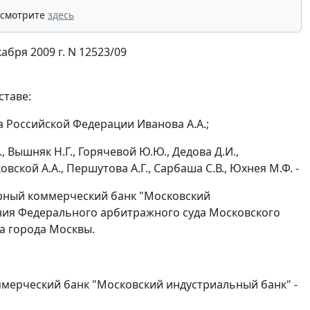
 смотрите
здесь
бря 2009 г. N 12523/09
ставе:
 Российской Федерации Иванова А.А.;
, Вышняк Н.Г., Горячевой Ю.Ю., Дедова Д.И.,
овской А.А., Першутова А.Г., Сарбаша С.В., Юхнея М.Ф. -
рный коммерческий банк "Московский
ния
Федерального арбитражного суда Московского
да города Москвы.
ммерческий банк "Московский индустриальный банк" -