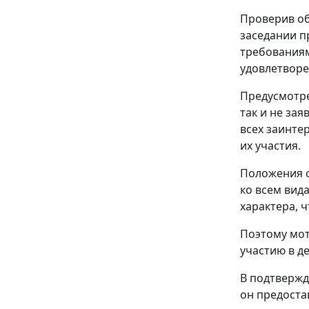
Проверив об
заседании п
требования
удовлетвор
Предусмот
так и не за
всех заинте
их участия.
Положения
ко всем вид
характера, 
Поэтому мот
участию в д
В подтвержд
он предостав