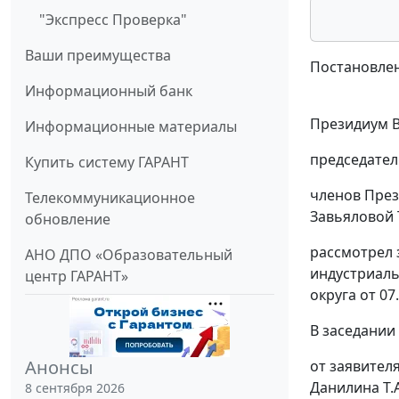
"Экспресс Проверка"
Ваши преимущества
Постановлен
Информационный банк
Президиум В
Информационные материалы
председател
Купить систему ГАРАНТ
членов Прези
Телекоммуникационное
Завьяловой Т
обновление
рассмотрел 
АНО ДПО «Образовательный
индустриаль
центр ГАРАНТ»
округа от 07
В заседании
Анонсы
от заявител
Данилина Т.А.
8 сентября 2026