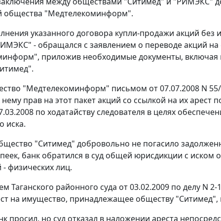
 заключения между обществами "Ситимед" и "РИМЭКС" д
й общества "Медтелекоминформ".
олнения указанного договора купли-продажи акций без 
ИМЭКС" - обращался с заявлением о переводе акций на 
информ", приложив необходимые документы, включая 
итимед".
ство "Медтелекоминформ" письмом от 07.07.2008 N 55
к нему прав на этот пакет акций со ссылкой на их арест
7.03.2008 по ходатайству следователя в целях обеспечен
о иска.
бщество "Ситимед" добровольно не погасило задолженно
опеек, банк обратился в суд общей юрисдикции с иском 
 - физических лиц.
м Таганского районного суда от 03.02.2009 по делу N 2-
ст на имущество, принадлежащее обществу "Ситимед", в
нк просил, но суд отказал в наложении ареста непосредс