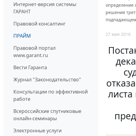
Интернет-версия системы
определение 
ГАРАНТ
решения трете
подпадающему
Правовой консалтинг
27 мая 2016
ПРАЙМ
Поста
Правовой портал
www.garant.ru
дека
Вести Гаранта
су
Журнал "Законодательство"
отказа
листа
Консультации по эффективной
работе
Всероссийские спутниковые
пред
онлайн-семинары
Электронные услуги