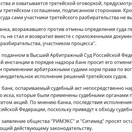
ства и охватывается третейской оговоркой, предусмотре
 третейском соглашении, подписанном сторонами. Кро
 суда сами участники третейского разбирательства не в
анка, возражавшего против отмены определения суда п
ть не стал и возвратил вместе с приложенными документ
 разбирательства, участником процесса".
, поданном в Высший Арбитражный Суд Российской Фед
й инстанции в порядке надзора банк просит его отмени
и применении арбитражными судами норм права по воп
ринудительное исполнение решений третейских судов.
т банк, оспариваемый судебный акт непосредственно н
 иска, которые были применены судебными органами п
етом акций. По мнению банка, последствия исполнения
сийской Федерации, поскольку приведут к обходу судеб
а заявление общества "РИМЭКС" и "Ситимед" просят ост
ющий действующему законодательству.