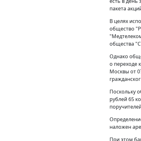
есть в день
пакета акци
В целях исп
общество "Р
"Медтелеком
общества "С
Однако обще
о переходе 
Москвы от 0
гражданског
Поскольку о
рублей 65 к
поручителей
Определение
наложен аре
При этом ба