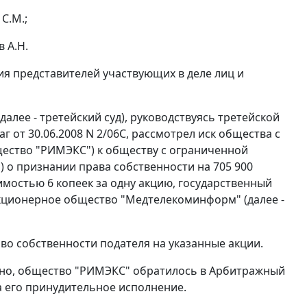
С.М.;
 А.Н.
ия представителей участвующих в деле лиц и
лее - третейский суд), руководствуясь третейской
 от 30.06.2008 N 2/06С, рассмотрел иск общества с
щество "РИМЭКС") к обществу с ограниченной
) о признании права собственности на 705 900
остью 6 копеек за одну акцию, государственный
акционерное общество "Медтелекоминформ" (далее -
аво собственности подателя на указанные акции.
ьно, общество "РИМЭКС" обратилось в Арбитражный
а его принудительное исполнение.