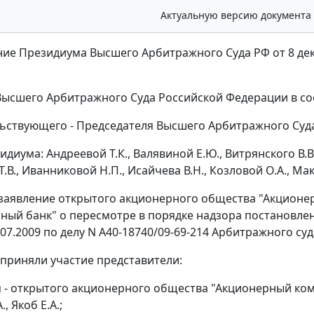
Актуальную версию документа
ие Президиума Высшего Арбитражного Суда РФ от 8 дека
ысшего Арбитражного Суда Российской Федерации в со
ьствующего - Председателя Высшего Арбитражного Суда
диума: Андреевой Т.К., Валявиной Е.Ю., Витрянского В.В.
.В., Иванниковой Н.П., Исайчева В.Н., Козловой О.А., Мак
заявление открытого акционерного общества "Акционе
ный банк" о пересмотре в порядке надзора
постановле
.07.2009 по делу N А40-18740/09-69-214 Арбитражного су
 приняли участие представители:
я - открытого акционерного общества "Акционерный ко
, Якоб Е.А.;