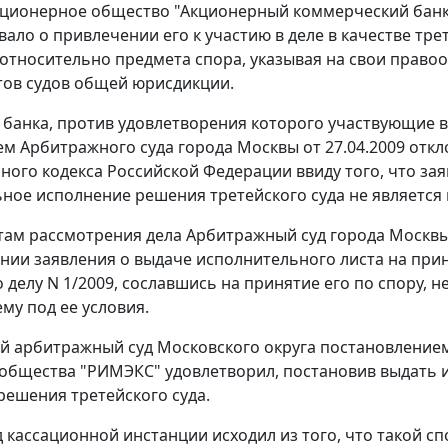
ционерное общество "Акционерный коммерческий банк "
вало о привлечении его к участию в деле в качестве тр
относительно предмета спора, указывая на свои правоо
тов судов общей юрисдикции.
 банка, против удовлетворения которого участвующие в 
м Арбитражного суда города Москвы от 27.04.2009 откл
ного кодекса Российской Федерации ввиду того, что за
ное исполнение решения третейского суда не является
там рассмотрения дела Арбитражный суд города Москвы 
нии заявления о выдаче исполнительного листа на при
по делу N 1/2009, сославшись на принятие его по спору,
у под ее условия.
й арбитражный суд Московского округа
постановление
общества "РИМЭКС" удовлетворил, постановив выдать 
решения третейского суда.
д кассационной инстанции исходил из того, что такой 