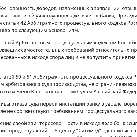
основанность доводов, изложенных в заявлении, отзыва
редставителей участвующих в деле лиц и банка, Презид
м
статьи 42
Арбитражного процессуального кодекса Росс
ению по следующим основаниям.
ренный
Арбитражным процессуальным кодексом
Российс
являющих самостоятельных требований относительно пр
ресованных в исходе спора лиц и не допустить принятия 
статей 50
и
51
Арбитражного процессуального кодекса Р
ам арбитражного судопроизводства, не ограничивая во
что отмечено Конституционным Судом Российской Феде
ивы отказа суда первой инстанции банку в удовлетворе
еле не соответствуют требованиям процессуального зак
ение своей заинтересованности в исходе дела банк ссыла
ил продавцу акций - обществу "Ситимед" - денежные сре