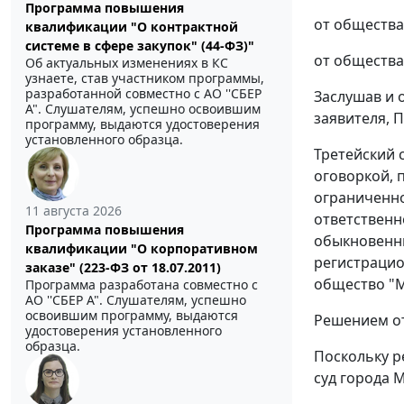
Программа повышения
от общества
квалификации "О контрактной
системе в сфере закупок" (44-ФЗ)"
от общества
Об актуальных изменениях в КС
узнаете, став участником программы,
разработанной совместно с АО ''СБЕР
Заслушав и 
А". Слушателям, успешно освоившим
заявителя, 
программу, выдаются удостоверения
установленного образца.
Третейский 
оговоркой, 
ограниченно
11 августа 2026
ответственн
Программа повышения
обыкновенны
квалификации "О корпоративном
регистрацио
заказе" (223-ФЗ от 18.07.2011)
общество "
Программа разработана совместно с
АО ''СБЕР А". Слушателям, успешно
освоившим программу, выдаются
Решением от
удостоверения установленного
образца.
Поскольку р
суд города 