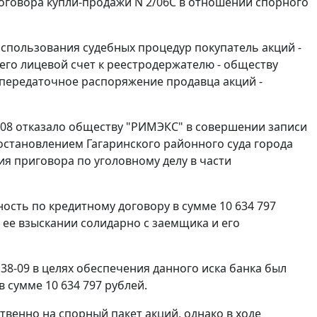
оговора купли-продажи N 2/06С в отношении спорного
использования судебных процедур покупатель акций -
его лицевой счет к реестродержателю - обществу
передаточное распоряжение продавца акций -
/08 отказало обществу "РИМЭКС" в совершении записи
 постановлением Гагаринского районного суда города
ия приговора по уголовному делу в части
сть по кредитному договору в сумме 10 634 797
о ее взыскании солидарно с заемщика и его
138-09 в целях обеспечения данного иска банка был
 сумме 10 634 797 рублей.
твенно на спорный пакет акций, однако в ходе