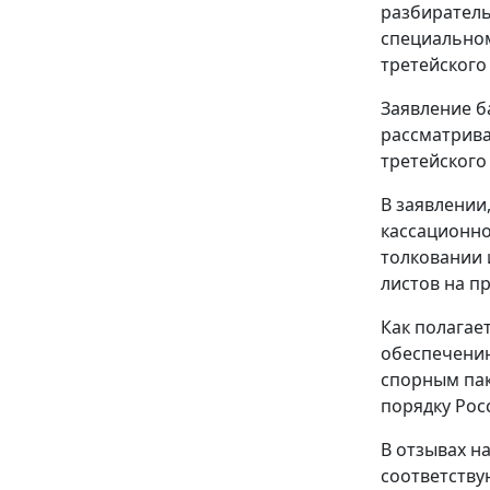
разбиратель
специальном
третейского
Заявление б
рассматрива
третейского
В заявлении
кассационно
толковании 
листов на п
Как полагае
обеспечению
спорным пак
порядку Рос
В отзывах н
соответству