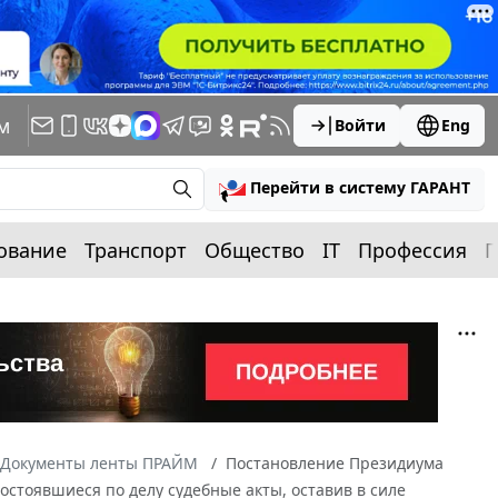
м
Войти
Eng
Перейти в систему ГАРАНТ
ование
Транспорт
Общество
IT
Профессия
П
Документы ленты ПРАЙМ
Постановление Президиума
состоявшиеся по делу судебные акты, оставив в силе