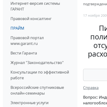
Интернет-версия системы
подтверждени
ГАРАНТ
17 ноября 200
Правовой консалтинг
П
ПРАЙМ
поли
Правовой портал
отс
www.garant.ru
расх
Вести Гаранта
Журнал "Законодательство"
Консультации по эффективной
работе
Всероссийские спутниковые
Справка
онлайн-семинары
Вопрос: Ин
Электронные услуги
налогооблож