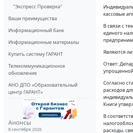
"Экспресс Проверка"
Индивидуаль
кассовые ап
Ваши преимущества
В связи с т
Информационный банк
единого нал
предпринима
Информационные материалы
Являются ли
Купить систему ГАРАНТ
Ответ: Депа
Телекоммуникационное
упрощенной 
обновление
Согласно ст
АНО ДПО «Образовательный
расходов дл
центр ГАРАНТ»
индивидуал
Книги утвер
В соответст
Анонсы
налогооблож
8 сентября 2026
расходы, св