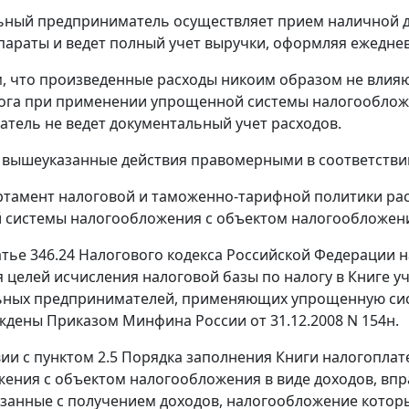
ный предприниматель осуществляет прием наличной де
параты и ведет полный учет выручки, оформляя ежедне
ем, что произведенные расходы никоим образом не влия
ога при применении упрощенной системы налогообложе
тель не ведет документальный учет расходов.
 вышеуказанные действия правомерными в соответстви
ртамент налоговой и таможенно-тарифной политики р
системы налогообложения с объектом налогообложения
атье 346.24 Налогового кодекса Российской Федерации 
я целей исчисления налоговой базы по налогу в Книге у
ьных предпринимателей, применяющих упрощенную сис
ждены Приказом Минфина России от 31.12.2008 N 154н.
вии с пунктом 2.5 Порядка заполнения Книги налогоп
ения с объектом налогообложения в виде доходов, впр
язанные с получением доходов, налогообложение котор