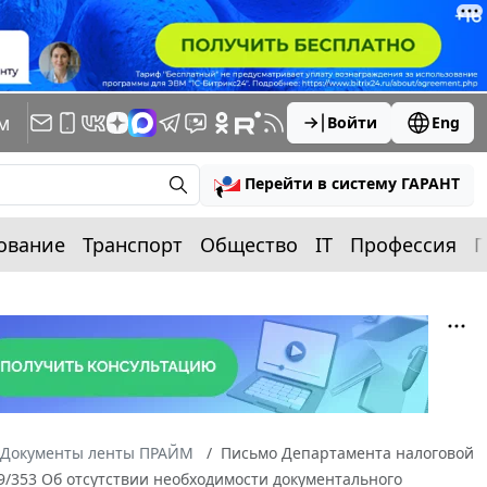
м
Войти
Eng
Перейти в систему ГАРАНТ
ование
Транспорт
Общество
IT
Профессия
П
Документы ленты ПРАЙМ
Письмо Департамента налоговой
9/353 Об отсутствии необходимости документального