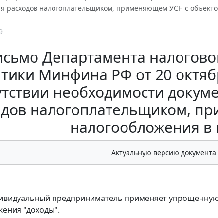
я расходов налогоплательщиком, применяющем УСН с объектом
9
исьмо Департамента налогово
тики Минфина РФ от 20 октября
утствии необходимости докум
одов налогоплательщиком, п
налогообложения в 
Актуальную версию документа
дивидуальный предприниматель применяет упрощенную
ения "доходы".