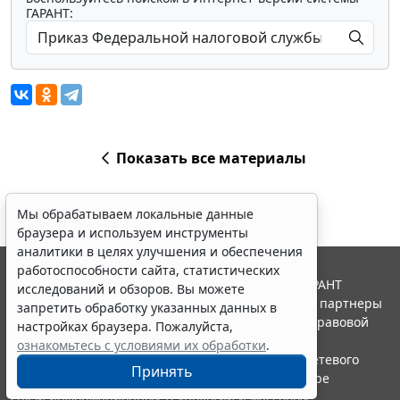
ГАРАНТ:
Показать все материалы
Мы обрабатываем локальные данные
браузера и используем инструменты
аналитики в целях улучшения и обеспечения
работоспособности сайта, статистических
© ООО "НПП "ГАРАНТ-СЕРВИС", 2026. Система ГАРАНТ
исследований и обзоров. Вы можете
выпускается с 1990 года. Компания "Гарант" и ее партнеры
запретить обработку указанных данных в
являются участниками Российской ассоциации правовой
настройках браузера. Пожалуйста,
информации ГАРАНТ.
ознакомьтесь с условиями их обработки
.
Портал ГАРАНТ.РУ зарегистрирован в качестве сетевого
Принять
издания Федеральной службой по надзору в сфере
связи,информационных технологий и массовых