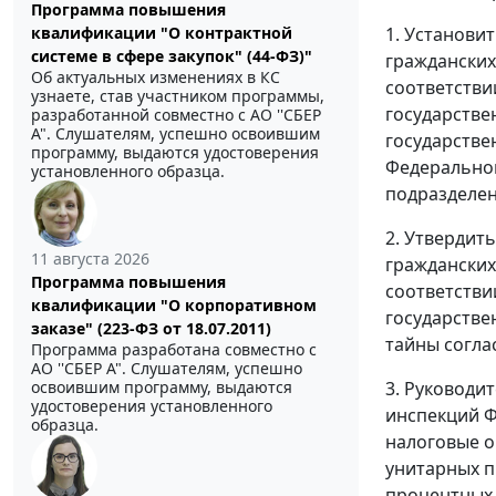
Программа повышения
1. Установи
квалификации "О контрактной
системе в сфере закупок" (44-ФЗ)"
гражданских
Об актуальных изменениях в КС
соответстви
узнаете, став участником программы,
государстве
разработанной совместно с АО ''СБЕР
А". Слушателям, успешно освоившим
государстве
программу, выдаются удостоверения
Федеральной
установленного образца.
подразделен
2. Утвердит
11 августа 2026
гражданских
Программа повышения
соответстви
квалификации "О корпоративном
государстве
заказе" (223-ФЗ от 18.07.2011)
тайны согла
Программа разработана совместно с
АО ''СБЕР А". Слушателям, успешно
3. Руководи
освоившим программу, выдаются
удостоверения установленного
инспекций Ф
образца.
налоговые о
унитарных п
процентных 