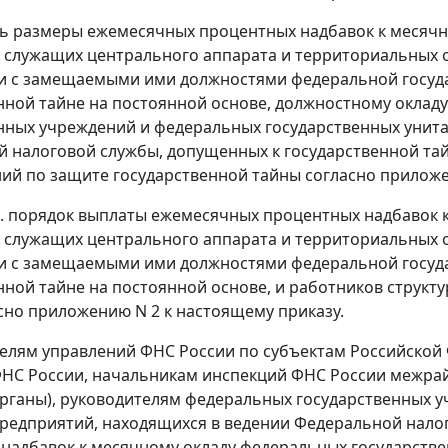
ть размеры ежемесячных процентных надбавок к месяч
 служащих центрального аппарата и территориальных 
и с замещаемыми ими должностями федеральной госуд
нной тайне на постоянной основе, должностному оклад
нных учреждений и федеральных государственных унит
 налоговой службы, допущенных к государственной тай
ий по защите государственной тайны согласно приложе
ь. порядок выплаты ежемесячных процентных надбавок 
 служащих центрального аппарата и территориальных 
и с замещаемыми ими должностями федеральной госуд
нной тайне на постоянной основе, и работников структ
сно приложению N 2 к настоящему приказу.
телям управлений ФНС России по субъектам Российско
НС России, начальникам инспекций ФНС России межрайон
рганы), руководителям федеральных государственных 
редприятий, находящихся в ведении Федеральной нало
надбавок к месячному окладу федеральных государстве