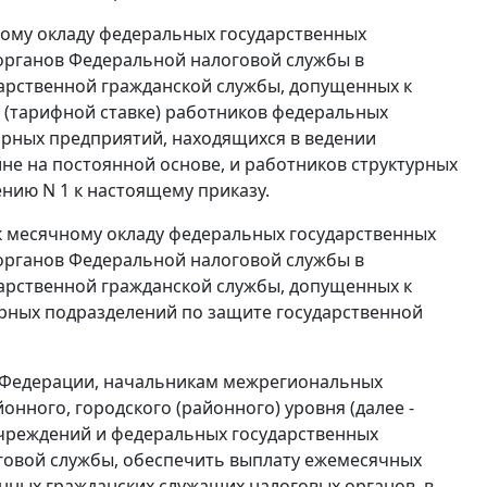
ному окладу федеральных государственных
органов Федеральной налоговой службы в
арственной гражданской службы, допущенных к
у (тарифной ставке) работников федеральных
арных предприятий, находящихся в ведении
не на постоянной основе, и работников структурных
нию N 1 к настоящему приказу.
к месячному окладу федеральных государственных
органов Федеральной налоговой службы в
арственной гражданской службы, допущенных к
урных подразделений по защите государственной
й Федерации, начальникам межрегиональных
ного, городского (районного) уровня (далее -
учреждений и федеральных государственных
говой службы, обеспечить выплату ежемесячных
нных гражданских служащих налоговых органов, в