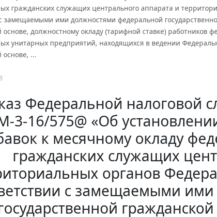
ных гражданских служащих центрального аппарата и территор
 с замещаемыми ими должностями федеральной государственно
й основе, должностному окладу (тарифной ставке) работников
ных унитарных предприятий, находящихся в ведении Федеральн
основе, ...
8
каз Федеральной налоговой слу
-3-16/575@ «Об установлени
бавок к месячному окладу фе
гражданских служащих цент
риториальных органов Федера
ветствии с замещаемыми ими
государственной гражданской