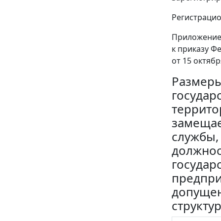
Регистрацио
Приложение
к приказу Ф
от 15 октябр
Размеры
государ
террито
замещае
службы,
должнос
государ
предпри
допущен
структу