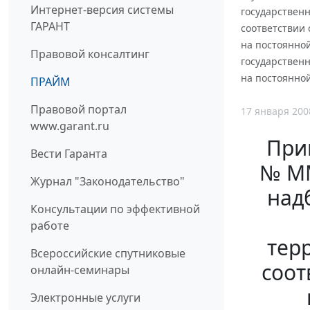
Интернет-версия системы
государствен
ГАРАНТ
соответствии
на постоянно
Правовой консалтинг
государствен
на постоянной 
ПРАЙМ
Правовой портал
17 января 200
www.garant.ru
При
Вести Гаранта
№ ММ
Журнал "Законодательство"
над
Консультации по эффективной
работе
тер
Всероссийские спутниковые
соот
онлайн-семинары
Электронные услуги