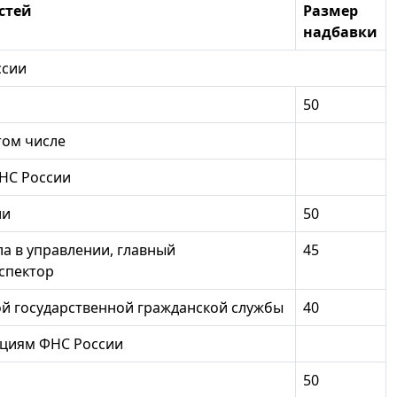
стей
Размер
надбавки
оссии
50
том числе
ФНС России
ии
50
ла в управлении, главный
45
спектор
ой государственной гражданской службы
40
кциям ФНС России
50