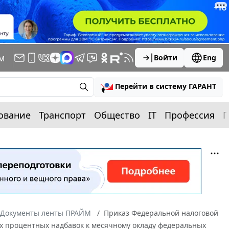
м
Войти
Eng
Перейти в систему ГАРАНТ
ование
Транспорт
Общество
IT
Профессия
П
Документы ленты ПРАЙМ
Приказ Федеральной налоговой
ых процентных надбавок к месячному окладу федеральных