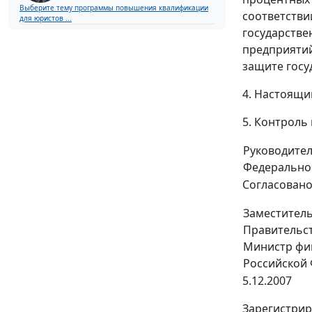
Выберите тему программы повышения квалификации
соответстви
для юристов ...
государстве
предприятий
защите госу
4. Настоящи
5. Контроль
Руководите
Федерально
Согласован
Заместитель
Правительст
Министр фи
Российской
5.12.2007
Зарегистрир