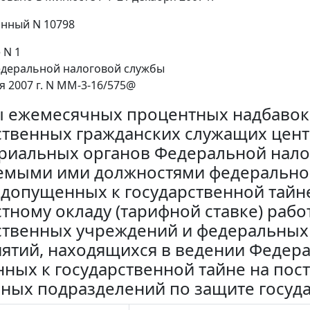
нный N 10798
 N 1
едеральной налоговой службы
я 2007 г. N ММ-3-16/575@
 ежемесячных процентных надбавок 
ственных гражданских служащих цент
риальных органов Федеральной налог
мыми ими должностями федеральной
 допущенных к государственной тайне
тному окладу (тарифной ставке) раб
ственных учреждений и федеральных
ятий, находящихся в ведении Федера
ных к государственной тайне на пост
рных подразделений по защите госуд