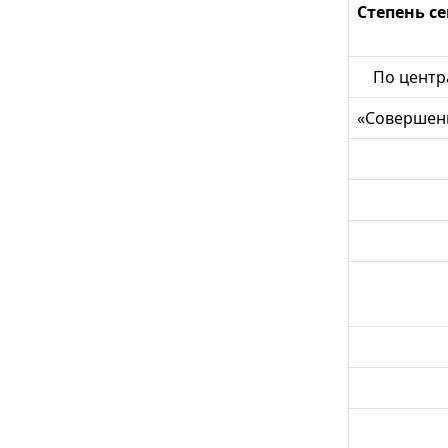
Степень с
По центра
«Совершен