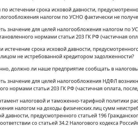
и по истечении срока исковой давности, предусмотренно
алогообложения налогом по УСНО фактически не получе
еть значение для целей налогообложения налогом по У
становленного нормами статьи 203 ГК РФ (частичная оп
ли истечение срока исковой давности, предусмотренного
лицом не истребованной кредитором задолженности?
нно, должно ли наше предприятие сообщать в налоговы
еть значение для целей налогообложения НДФЛ возникн
ого нормами статьи 203 ГК РФ (частичная оплата, посл
ртамент налоговой и таможенно-тарифной политики расс
ения налогом на доходы физических лиц сумм неистре
ой давности, предусмотренного статьей 196 Гражданског
 соответствии со статьей 34.2 Налогового кодекса Росси