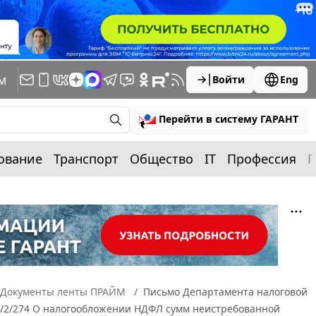
м
Войти
Eng
Перейти в систему ГАРАНТ
ование
Транспорт
Общество
IT
Профессия
П
Документы ленты ПРАЙМ
Письмо Департамента налоговой
04/2/274 О налогообложении НДФЛ сумм неистребованной