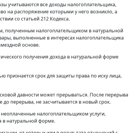
базы учитываются все доходы налогоплательщика,
аво на распоряжение которыми у него возникло, а
твии со статьей 212 Кодекса.
одам, полученным налогоплательщиком в натуральной
овары, выполненные в интересах налогоплательщика
змездной основе.
актического получения дохода в натуральной форме
ью признается срок для защиты права по иску лица,
 исковой давности может прерываться. После перерыва
е до перерыва, не засчитывается в новый срок.
и, неоплаченные налогоплательщиком услуги,
а в натуральной форме.
изации, от которых или в результате отношений с