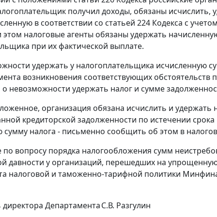
логоплательщик получил доходы, обязаны исчислить, у
исленную в соответствии со статьей 224 Кодекса с учет
и этом налоговые агенты обязаны удержать начисленну
льщика при их фактической выплате.
жности удержать у налогоплательщика исчисленную сум
мента возникновения соответствующих обстоятельств 
а о невозможности удержать налог и сумме задолженно
ложенное, организация обязана исчислить и удержать н
нной кредиторской задолженности по истечении срока 
 сумму налога - письменно сообщить об этом в налоговы
 по вопросу порядка налогообложения сумм неистребо
ой давности у организаций, перешедших на упрощенную
а налоговой и таможенно-тарифной политики Минфина Р
 директора Департамента
С.В. Разгулин