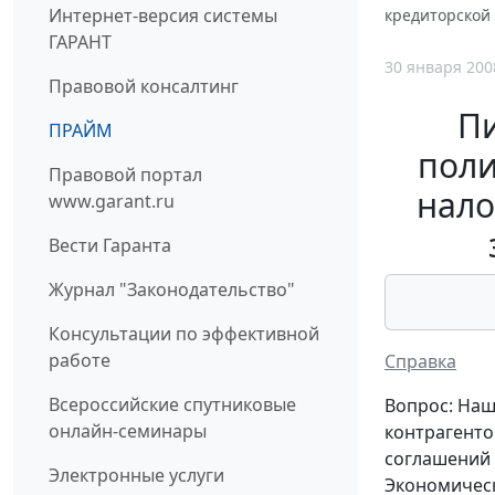
Интернет-версия системы
кредиторской
ГАРАНТ
30 января 200
Правовой консалтинг
П
ПРАЙМ
поли
Правовой портал
нало
www.garant.ru
Вести Гаранта
Журнал "Законодательство"
Консультации по эффективной
работе
Справка
Всероссийские спутниковые
Вопрос: Наш
онлайн-семинары
контрагенто
соглашений 
Электронные услуги
Экономическ