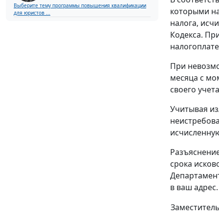
Выберите тему программы повышения квалификации
которыми на
для юристов ...
налога, исч
Кодекса. Пр
налогоплате
При невозмо
месяца с мо
своего учет
Учитывая из
неистребова
исчисленную
Разъяснение
срока исков
Департамент
в ваш адрес.
Заместитель