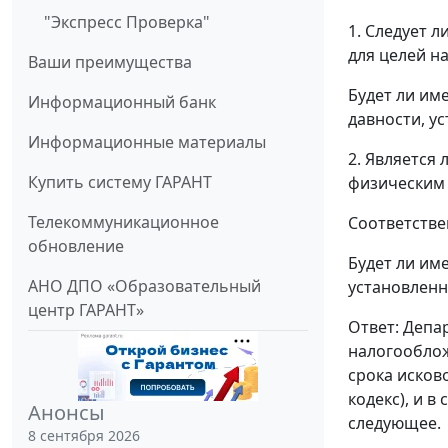
"Экспресс Проверка"
1. Следует л
для целей н
Ваши преимущества
Будет ли им
Информационный банк
давности, у
Информационные материалы
2. Является 
Купить систему ГАРАНТ
физическим 
Телекоммуникационное
Соответстве
обновление
Будет ли им
АНО ДПО «Образовательный
установленн
центр ГАРАНТ»
Ответ: Депа
налогооблож
срока исков
кодекс), и в
Анонсы
следующее.
8 сентября 2026