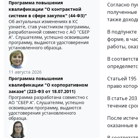
Программа повышения
Согласно пу
квалификации "О контрактной
полученные 
системе в сфере закупок" (44-ФЗ)"
также доход
Об актуальных изменениях в КС
узнаете, став участником программы,
В подпункте
разработанной совместно с АО ''СБЕР
А". Слушателям, успешно освоившим
форме, в ча
программу, выдаются удостоверения
работы, ока
установленного образца.
В соответст
определяетс
11 августа 2026
Статьей 195
Программа повышения
квалификации "О корпоративном
право котор
заказе" (223-ФЗ от 18.07.2011)
Программа разработана совместно с
В статье 20
АО ''СБЕР А". Слушателям, успешно
течение сро
освоившим программу, выдаются
удостоверения установленного
После истеч
образца.
оказанные в
В соответст