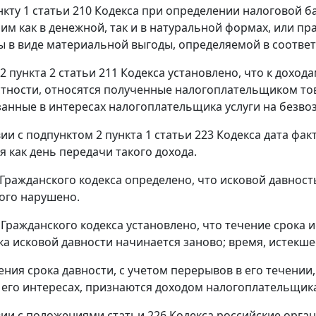
нкту 1 статьи 210 Кодекса при определении налоговой 
им как в денежной, так и в натуральной формах, или пр
ы в виде материальной выгоды, определяемой в соответс
 2 пункта 2 статьи 211 Кодекса установлено, что к дох
стности, относятся полученные налогоплательщиком т
занные в интересах налогоплательщика услуги на безво
вии с подпунктом 2 пункта 1 статьи 223 Кодекса дата ф
я как день передачи такого дохода.
 Гражданского кодекса определено, что исковой давност
ого нарушено.
3 Гражданского кодекса установлено, что течение срока
ка исковой давности начинается заново; время, истекше
ения срока давности, с учетом перерывов в его течени
 его интересах, признаются доходом налогоплательщик
вии с положениями статьи 226 Кодекса российские орган