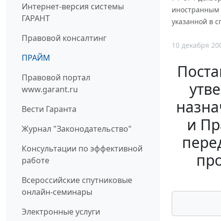
Интернет-версия системы
иностранным з
ГАРАНТ
указанной в 
Правовой консалтинг
10 декабря 20
ПРАЙМ
Поста
Правовой портал
утв
www.garant.ru
назна
Вести Гаранта
и Пр
Журнал "Законодательство"
пере
Консультации по эффективной
пр
работе
Всероссийские спутниковые
онлайн-семинары
Электронные услуги