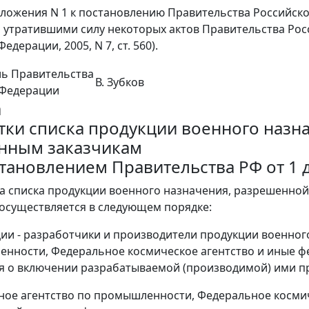
иложения N 1 к постановлению Правительства Российской
 утратившими силу некоторых актов Правительства Рос
едерации, 2005, N 7, ст. 560).
ль Правительства
В. Зубков
 Федерации
а
тки списка продукции военного назн
нным заказчикам
становлением Правительства РФ от 1 д
ка списка продукции военного назначения, разрешенной
 осуществляется в следующем порядке:
ции - разработчики и производители продукции военног
нности, Федеральное космическое агентство и иные ф
 о включении разрабатываемой (производимой) ими пр
ное агентство по промышленности, Федеральное косми