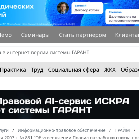
Демо
Семинары
Стать партнером
Клиента
Практика
Труд
Социальная сфера
ЖКХ
Образ
луги
Информационно-правовое обеспечение
ПРАЙМ
ря 2007 г. № 831 “Об утверждении Правил разработки списка п