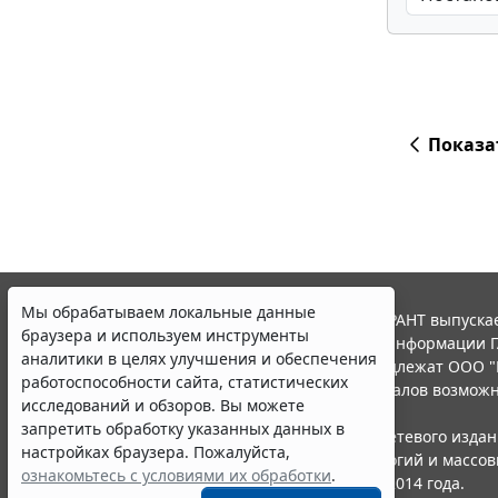
Показа
Мы обрабатываем локальные данные
© ООО "НПП "ГАРАНТ-СЕРВИС", 2026. Система ГАРАНТ выпускае
браузера и используем инструменты
участниками Российской ассоциации правовой информации Г
аналитики в целях улучшения и обеспечения
Все права на материалы сайта ГАРАНТ.РУ принадлежат ООО "
работоспособности сайта, статистических
Полное или частичное воспроизведение материалов возможн
исследований и обзоров. Вы можете
Правила использования портала.
запретить обработку указанных данных в
Портал ГАРАНТ.РУ зарегистрирован в качестве сетевого изда
настройках браузера. Пожалуйста,
надзору в сфере связи,информационных технологий и массо
ознакомьтесь с условиями их обработки
.
(Роскомнадзором), Эл № ФС77-58365 от 18 июня 2014 года.