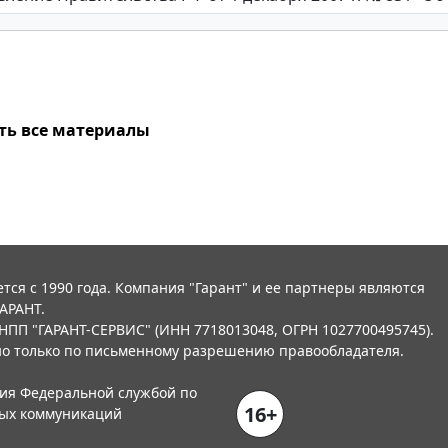
ть все материалы
тся с 1990 года. Компания "Гарант" и ее партнеры являются
АРАНТ.
НПП "ГАРАНТ-СЕРВИС" (ИНН 7718013048, ОГРН 1027700495745).
о только по письменному разрешению правообладателя.
ния Федеральной службой по
16+
вых коммуникаций