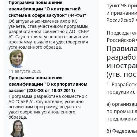
Программа повышения
пункт 98 пр
квалификации "О контрактной
и признании
системе в сфере закупок" (44-ФЗ)"
Российской Ф
Об актуальных изменениях в КС
узнаете, став участником программы,
разработанной совместно с АО ''СБЕР
Председате
А". Слушателям, успешно освоившим
Российской
программу, выдаются удостоверения
Правил
установленного образца.
разрабо
иностра
11 августа 2026
(утв. по
Программа повышения
квалификации "О корпоративном
1. Разработ
заказе" (223-ФЗ от 18.07.2011)
продукции),
Программа разработана совместно с
АО ''СБЕР А". Слушателям, успешно
а) организа
освоившим программу, выдаются
по промышле
удостоверения установленного
образца.
предложения
б) Федераль