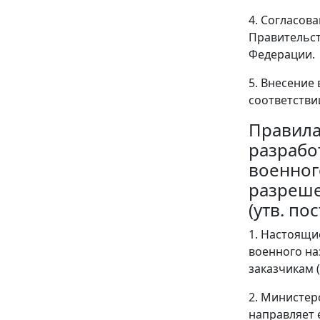
4. Согласов
Правительст
Федерации.
5. Внесение
соответстви
Правил
разрабо
военног
разреше
(утв. по
1. Настоящи
военного на
заказчикам (
2. Министер
направляет 