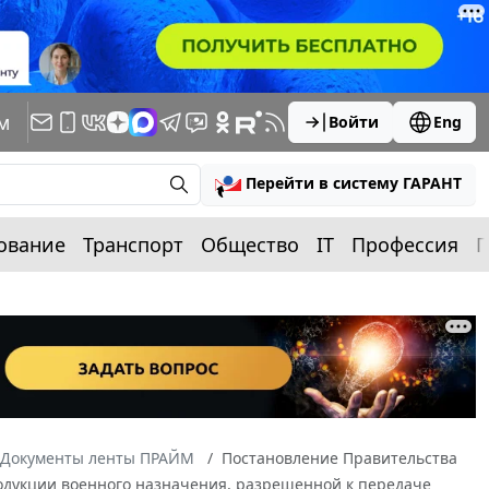
м
Войти
Eng
Перейти в систему ГАРАНТ
ование
Транспорт
Общество
IT
Профессия
П
Документы ленты ПРАЙМ
Постановление Правительства
родукции военного назначения, разрешенной к передаче