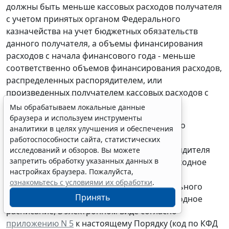
должны быть меньше кассовых расходов получателя
с учетом принятых органом Федерального
казначейства на учет бюджетных обязательств
данного получателя, а объемы финансирования
расходов с начала финансового года - меньше
соответственно объемов финансирования расходов,
распределенных распорядителем, или
произведенных получателем кассовых расходов с
начала финансового года.
Мы обрабатываем локальные данные
браузера и используем инструменты
О результате контроля орган Федерального
аналитики в целях улучшения и обеспечения
казначейства по месту нахождения
работоспособности сайта, статистических
соответствующего лицевого счета распорядителя
исследований и обзоров. Вы можете
запретить обработку указанных данных в
или получателя, которому адресовано расходное
настройках браузера. Пожалуйста,
расписание главного распорядителя
ознакомьтесь с условиями их обработки
.
(распорядителя), извещает орган Федерального
Принять
казначейства, от которого поступило расходное
расписание, в электронном виде согласно
приложению N 5
к настоящему Порядку (код по КФД