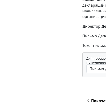
деклараций 
начисленные
организации
Директор Д
Письмо Депа
Текст письм
Для просмо
применения
Показа