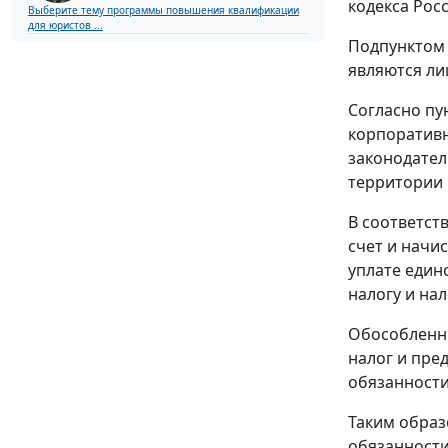
кодекса Рос
Выберите тему программы повышения квалификации
для юристов ...
Подпунктом 
являются ли
Согласно пу
корпоративн
законодател
территории 
В соответст
счет и начи
уплате един
налогу и на
Обособленны
налог и пре
обязанности
Таким образ
обязанности