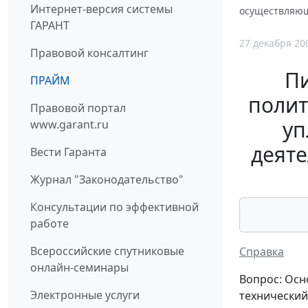
Интернет-версия системы
осуществляющ
ГАРАНТ
27 декабря 20
Правовой консалтинг
П
ПРАЙМ
полит
Правовой портал
уп
www.garant.ru
деяте
Вести Гаранта
Журнал "Законодательство"
Консультации по эффективной
работе
Всероссийские спутниковые
Справка
онлайн-семинары
Вопрос: Осн
Электронные услуги
технический