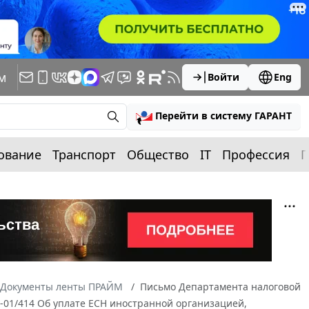
м
Войти
Eng
Перейти в систему ГАРАНТ
ование
Транспорт
Общество
IT
Профессия
П
Документы ленты ПРАЙМ
Письмо Департамента налоговой
6-01/414 Об уплате ЕСН иностранной организацией,