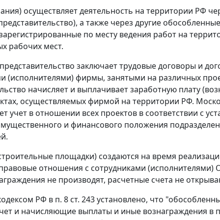
ания) осуществляет деятельность на территории РФ чер
представительство), а также через другие обособленные
 зарегистрированные по месту ведения работ на террит
х рабочих мест.
представительство заключает трудовые договоры и дог
и (исполнителями) фирмы, занятыми на различных прое
льство начисляет и выплачивает заработную плату (воз
ектах, осуществляемых фирмой на территории РФ. Моско
дет учет в отношении всех проектов в соответствии с 
мущественного и финансового положения подразделени
й.
строительные площадки) создаются на время реализаци
правовые отношения с сотрудниками (исполнителями) О
аграждения не производят, расчетные счета не открыва
одексом РФ в п. 8 ст. 243 установлено, что "обособле
чет и начисляющие выплаты и иные вознаграждения в п