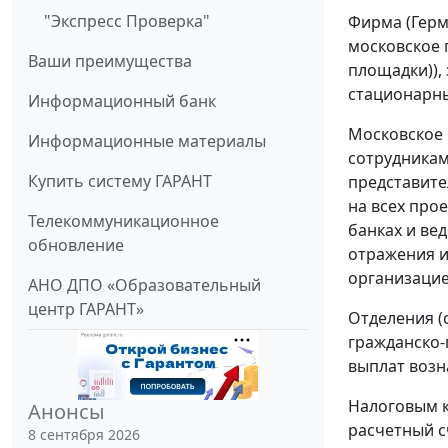
"Экспресс Проверка"
Фирма (Герм
московское 
Ваши преимущества
площадки)),
стационарны
Информационный банк
Московское 
Информационные материалы
сотрудникам
Купить систему ГАРАНТ
представите
на всех про
Телекоммуникационное
банках и ве
обновление
отражения и
организацие
АНО ДПО «Образовательный
центр ГАРАНТ»
Отделения (
гражданско-
выплат возн
Налоговым к
Анонсы
расчетный с
8 сентября 2026