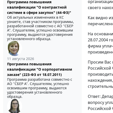
организации
Программа повышения
своего нахо
квалификации "О контрактной
системе в сфере закупок" (44-ФЗ)"
Как видно 
Об актуальных изменениях в КС
узнаете, став участником программы,
перечисленн
разработанной совместно с АО ''СБЕР
А". Слушателям, успешно освоившим
На основани
программу, выдаются удостоверения
установленного образца.
28.07.2004 
фирма уплач
произведенн
11 августа 2026
Просим Вас 
Программа повышения
Российской 
квалификации "О корпоративном
производить
заказе" (223-ФЗ от 18.07.2011)
Программа разработана совместно с
нахождения,
АО ''СБЕР А". Слушателям, успешно
строительны
освоившим программу, выдаются
удостоверения установленного
Ответ: Депа
образца.
вопросу упл
Российской 