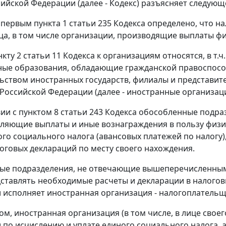
сийской Федерации (далее - Кодекс) разъясняет следующ
первым пункта 1 статьи 235 Кодекса определено, что 
ца, в том числе организации, производящие выплаты ф
нкту 2 статьи 11 Кодекса к организациям относятся, в т
ые образования, обладающие гражданской правоспособ
ьством иностранных государств, филиалы и представите
Российской Федерации (далее - иностранные организаци
вии с пунктом 8 статьи 243 Кодекса обособленные подр
сляющие выплаты и иные вознаграждения в пользу физи
ого социального налога (авансовых платежей по налогу)
логовых деклараций по месту своего нахождения.
е подразделения, не отвечающие вышеперечисленным 
дставлять необходимые расчеты и декларации в налогов
 исполняет иностранная организация - налогоплательщ
ом, иностранная организация (в том числе, в лице свое
 по исчислению и уплате единого социального налога, 