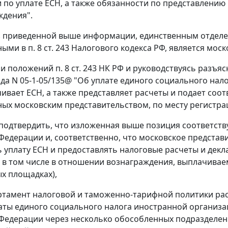
 по уплате ЕСН, а также обязанности по представлению 
ждения".
из приведенной выше информации, единственным отдел
ыми в п. 8 ст. 243 Налогового кодекса РФ, является мос
и положений п. 8 ст. 243 НК РФ и руководствуясь разъя
года N 05-1-05/135@ "Об уплате единого социального на
ивает ЕСН, а также представляет расчеты и подает соо
ых московским представительством, по месту регистра
подтвердить, что изложенная выше позиция соответств
Федерации и, соответственно, что московское предста
 уплату ЕСН и предоставлять налоговые расчеты и декл
 в том числе в отношении вознаграждения, выплачивае
х площадках),
ртамент налоговой и таможенно-тарифной политики рас
аты единого социального налога иностранной организ
Федерации через несколько обособленных подразделений