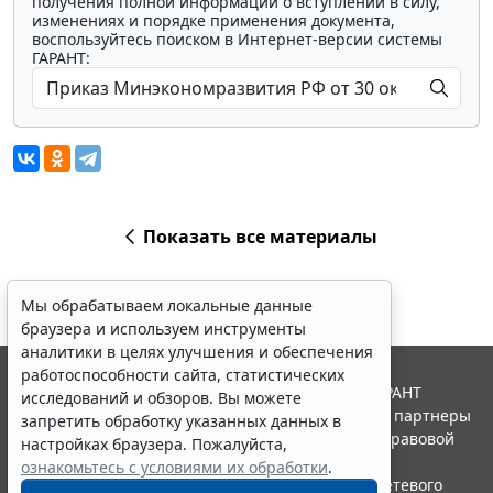
получения полной информации о вступлении в силу,
изменениях и порядке применения документа,
воспользуйтесь поиском в Интернет-версии системы
ГАРАНТ:
Показать все материалы
Мы обрабатываем локальные данные
браузера и используем инструменты
аналитики в целях улучшения и обеспечения
работоспособности сайта, статистических
© ООО "НПП "ГАРАНТ-СЕРВИС", 2026. Система ГАРАНТ
исследований и обзоров. Вы можете
выпускается с 1990 года. Компания "Гарант" и ее партнеры
запретить обработку указанных данных в
являются участниками Российской ассоциации правовой
настройках браузера. Пожалуйста,
информации ГАРАНТ.
ознакомьтесь с условиями их обработки
.
Портал ГАРАНТ.РУ зарегистрирован в качестве сетевого