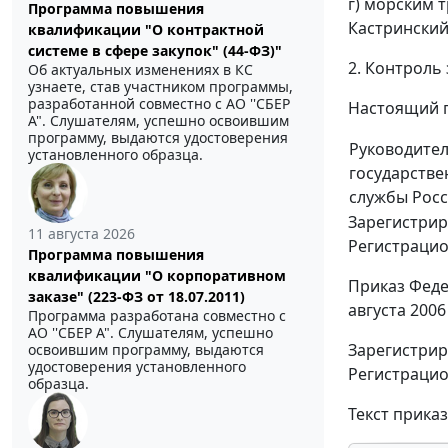
г) морским 
Программа повышения
Кастринский
квалификации "О контрактной
системе в сфере закупок" (44-ФЗ)"
2. Контроль
Об актуальных изменениях в КС
узнаете, став участником программы,
разработанной совместно с АО ''СБЕР
Настоящий п
А". Слушателям, успешно освоившим
программу, выдаются удостоверения
Руководите
установленного образца.
государств
службы Рос
Зарегистрир
11 августа 2026
Регистрацио
Программа повышения
квалификации "О корпоративном
Приказ Феде
заказе" (223-ФЗ от 18.07.2011)
августа 2006
Программа разработана совместно с
АО ''СБЕР А". Слушателям, успешно
Зарегистрир
освоившим программу, выдаются
удостоверения установленного
Регистрацио
образца.
Текст прика