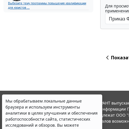
Выберите тему программы повышения квалификации
Для просмо
для юристов ...
применения
Показа
Мы обрабатываем локальные данные
© ООО "НПП "ГАРАНТ-СЕРВИС", 2026. Система ГАРАНТ выпускае
браузера и используем инструменты
участниками Российской ассоциации правовой информации Г
аналитики в целях улучшения и обеспечения
Все права на материалы сайта ГАРАНТ.РУ принадлежат ООО "
работоспособности сайта, статистических
Полное или частичное воспроизведение материалов возможн
исследований и обзоров. Вы можете
Правила использования портала.