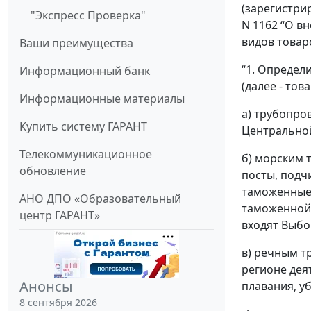
(зарегистрир
"Экспресс Проверка"
N 1162 “О в
видов товаро
Ваши преимущества
“1. Определ
Информационный банк
(далее - то
Информационные материалы
а) трубопро
Купить систему ГАРАНТ
Центральной
Телекоммуникационное
б) морским 
обновление
посты, подч
таможенные 
АНО ДПО «Образовательный
таможенной 
центр ГАРАНТ»
входят Выбо
в) речным т
регионе дея
Анонсы
плавания, у
8 сентября 2026