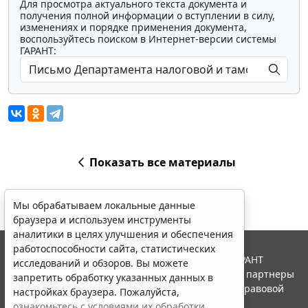
Для просмотра актуального текста документа и
получения полной информации о вступлении в силу,
изменениях и порядке применения документа,
воспользуйтесь поиском в Интернет-версии системы
ГАРАНТ:
Показать все материалы
Мы обрабатываем локальные данные
браузера и используем инструменты
аналитики в целях улучшения и обеспечения
работоспособности сайта, статистических
© ООО "НПП "ГАРАНТ-СЕРВИС", 2026. Система ГАРАНТ
исследований и обзоров. Вы можете
выпускается с 1990 года. Компания "Гарант" и ее партнеры
запретить обработку указанных данных в
являются участниками Российской ассоциации правовой
настройках браузера. Пожалуйста,
информации ГАРАНТ.
ознакомьтесь с условиями их обработки
.